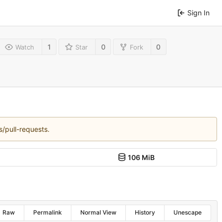
Sign In
1
0
0
Watch
Star
Fork
s/pull-requests.
106 MiB
Raw
Permalink
Normal View
History
Unescape