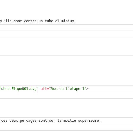
tubes-Etape001.svg"
alt
=
"Vue de l'étape 1"
>