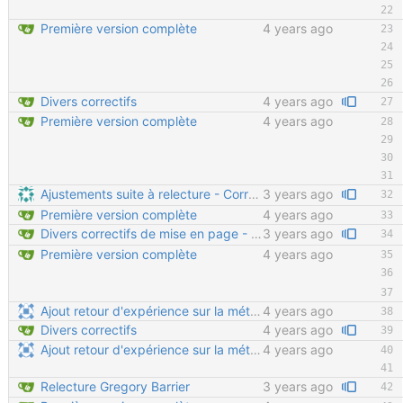
Première version complète
4 years ago
Divers correctifs
4 years ago
Première version complète
4 years ago
Ajustements suite à relecture - Correction de la syntaxe pour séparer correctement les paragraphes - Correction sur les formats 3D (on ne fait plus de PDF 3D, et edrawings est complexe et intrusif à installer) - Suppression de la phrase "pour tout fabriquer soi-même" qui peut induire en erreur (certaines pièces chaudronnées nécessitent un outillage lourd) - Corrections sur le placement des rondelles - Suppression des références au sciage des vis (normalement inutile dans cette version)
3 years ago
Première version complète
4 years ago
Divers correctifs de mise en page - Note dans des sections {note} - Lien markdown au lieu d'adresse html
3 years ago
Première version complète
4 years ago
Ajout retour d'expérience sur la méthode
4 years ago
Divers correctifs
4 years ago
Ajout retour d'expérience sur la méthode
4 years ago
Relecture Gregory Barrier
3 years ago