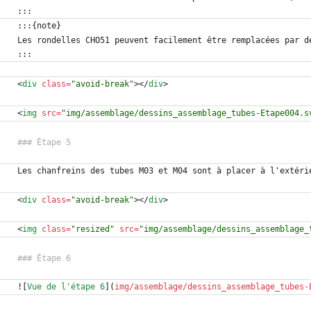
<
div
class
=
"avoid-break"
>
<
/
div
>
<
img
src
=
"img/assemblage/dessins_assemblage_tubes-Etape004.s
<
div
class
=
"avoid-break"
>
<
/
div
>
<
img
class
=
"resized"
src
=
"img/assemblage/dessins_assemblage_
![
Vue de l'étape 6
](
img/assemblage/dessins_assemblage_tubes-