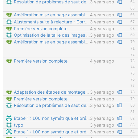
Résolution de problèmes de saut de pages - Suppression du CSS "en dur" qui faisait aussi sauter des pages dans les mauvaises sections (étapes de montage du moyeu etc.) - Ajout de code HTML dans les fichiers .md pour éviter les sauts de pages là où c'est gênant
3 years ago
Amélioration mise en page assemblage chassis
4 years ago
Ajustements suite à relecture - Correction de la syntaxe pour séparer correctement les paragraphes - Correction sur les formats 3D (on ne fait plus de PDF 3D, et edrawings est complexe et intrusif à installer) - Suppression de la phrase "pour tout fabriquer soi-même" qui peut induire en erreur (certaines pièces chaudronnées nécessitent un outillage lourd) - Corrections sur le placement des rondelles - Suppression des références au sciage des vis (normalement inutile dans cette version)
3 years ago
Première version complète
4 years ago
Optimisation de la taille des images Utilisation du script d'optimisation. La taille totale du PDF passe de 36Mo à 16Mo.
3 years ago
Amélioration mise en page assemblage chassis
4 years ago
Première version complète
4 years ago
Adaptation des étapes de montage pour l'impression
3 years ago
Première version complète
4 years ago
Résolution de problèmes de saut de pages - Suppression du CSS "en dur" qui faisait aussi sauter des pages dans les mauvaises sections (étapes de montage du moyeu etc.) - Ajout de code HTML dans les fichiers .md pour éviter les sauts de pages là où c'est gênant
3 years ago
Etape 1 : L00 non symétrique et précision etape 14 et 16 sur quels boulons serviront pour les gardes boues. (confusion possible corrigé)
3 years ago
typo
3 years ago
Etape 1 : L00 non symétrique et précision etape 14 et 16 sur quels boulons serviront pour les gardes boues. (confusion possible corrigé)
3 years ago