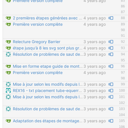
Première version complète
4 years ago
2 premières étapes générées avec assembly handbook
4 years ago
Première version complète
4 years ago
Relecture Gregory Barrier
3 years ago
étape jusqu'à 8 les svg sont plus gros à cause de CoarseView à True dans FreeCAD
4 years ago
Résolution de problèmes de saut de pages - Suppression du CSS "en dur" qui faisait aussi sauter des pages dans les mauvaises sections (étapes de montage du moyeu etc.) - Ajout de code HTML dans les fichiers .md pour éviter les sauts de pages là où c'est gênant
3 years ago
Mise en forme etape guide de montage pour impression pdf
3 years ago
Première version complète
4 years ago
Mise à jour selon les modifs depuis la v0.01 - Correction de syntaxe pour séparer les paragraphes - Mise à jour au sujet des entretoises (nouvelles entretoises E21 carrées) - Renseignement de la quincaillerie pour les roues stabilisatrices - Suppression des noms de marque lorsque cela est inutile (pas de pub inutile, et moins de mises à jour à faire si on change de référence)
3 years ago
REX16 - txt placement tube-equerre-rondelle
3 years ago
Mise à jour selon les modifs depuis la v0.01 - Correction de syntaxe pour séparer les paragraphes - Mise à jour au sujet des entretoises (nouvelles entretoises E21 carrées) - Renseignement de la quincaillerie pour les roues stabilisatrices - Suppression des noms de marque lorsque cela est inutile (pas de pub inutile, et moins de mises à jour à faire si on change de référence)
3 years ago
Résolution de problèmes de saut de pages - Suppression du CSS "en dur" qui faisait aussi sauter des pages dans les mauvaises sections (étapes de montage du moyeu etc.) - Ajout de code HTML dans les fichiers .md pour éviter les sauts de pages là où c'est gênant
3 years ago
Adaptation des étapes de montage pour l'impression
3 years ago