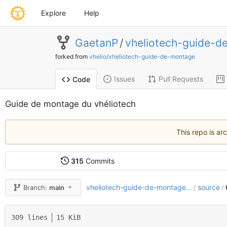
Explore
Help
GaetanP
/
vheliotech-guide-d
forked from
vhelio/vheliotech-guide-de-montage
Issues
Pull Requests
Code
Guide de montage du vhéliotech
This repo is ar
315
Commits
vheliotech-guide-de-montage...
source
Branch:
main
/
/
309 lines
15 KiB