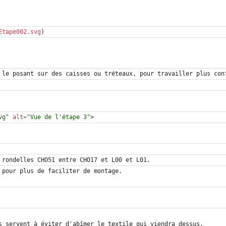
Etape002.svg
vg"
alt
=
"Vue de l'étape 3"
>