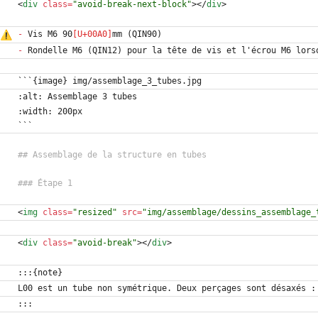
<
div
class
=
"avoid-break-next-block"
>
<
/
div
>
-
 Vis M6 90
-
<
img
class
=
"resized"
src
=
"img/assemblage/dessins_assemblage_
<
div
class
=
"avoid-break"
>
<
/
div
>