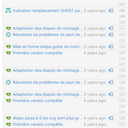
Indication remplacement CHO51 par QIN12 étape 4 tache #66
3 years ago
Adaptation des étapes de montage pour l'impression
3 years ago
Résolution de problèmes de saut de pages - Suppression du CSS "en dur" qui faisait aussi sauter des pages dans les mauvaises sections (étapes de montage du moyeu etc.) - Ajout de code HTML dans les fichiers .md pour éviter les sauts de pages là où c'est gênant
3 years ago
Mise en forme etape guide de montage pour impression pdf
3 years ago
Première version complète
4 years ago
Adaptation des étapes de montage pour l'impression
3 years ago
Résolution de problèmes de saut de pages - Suppression du CSS "en dur" qui faisait aussi sauter des pages dans les mauvaises sections (étapes de montage du moyeu etc.) - Ajout de code HTML dans les fichiers .md pour éviter les sauts de pages là où c'est gênant
3 years ago
Adaptation des étapes de montage pour l'impression
3 years ago
Première version complète
4 years ago
étape jusqu'à 8 les svg sont plus gros à cause de CoarseView à True dans FreeCAD
4 years ago
Première version complète
4 years ago