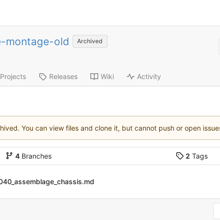
e-montage-old
Archived
Projects
Releases
Wiki
Activity
chived. You can view files and clone it, but cannot push or open issue
4
Branches
2
Tags
040_assemblage_chassis.md