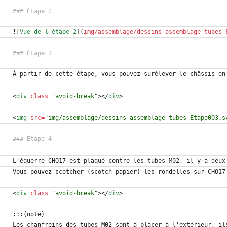
![
Vue de l'étape 2
](
img/assemblage/dessins_assemblage_tubes-
<
div
class
=
"avoid-break"
>
<
/
div
>
<
img
src
=
"img/assemblage/dessins_assemblage_tubes-Etape003.s
<
div
class
=
"avoid-break"
>
<
/
div
>