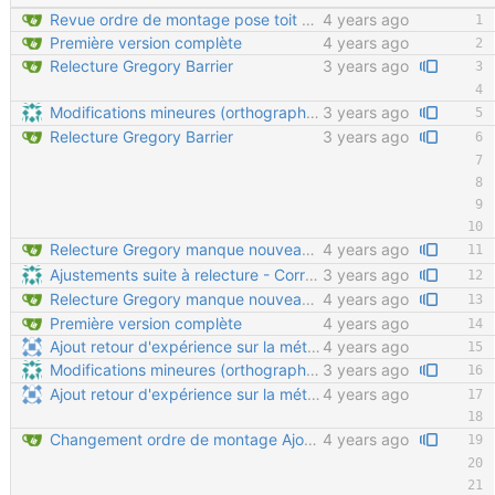
Revue ordre de montage pose toit et tole
4 years ago
Première version complète
4 years ago
Relecture Gregory Barrier
3 years ago
Modifications mineures (orthographe, présentation, formulation)
3 years ago
Relecture Gregory Barrier
3 years ago
Relecture Gregory manque nouveau chapitres à rajouter
4 years ago
Ajustements suite à relecture - Correction de la syntaxe pour séparer correctement les paragraphes - Correction sur les formats 3D (on ne fait plus de PDF 3D, et edrawings est complexe et intrusif à installer) - Suppression de la phrase "pour tout fabriquer soi-même" qui peut induire en erreur (certaines pièces chaudronnées nécessitent un outillage lourd) - Corrections sur le placement des rondelles - Suppression des références au sciage des vis (normalement inutile dans cette version)
3 years ago
Relecture Gregory manque nouveau chapitres à rajouter
4 years ago
Première version complète
4 years ago
Ajout retour d'expérience sur la méthode
4 years ago
Modifications mineures (orthographe, présentation, formulation)
3 years ago
Ajout retour d'expérience sur la méthode
4 years ago
Changement ordre de montage Ajout section vide d'assemblage glissières
4 years ago