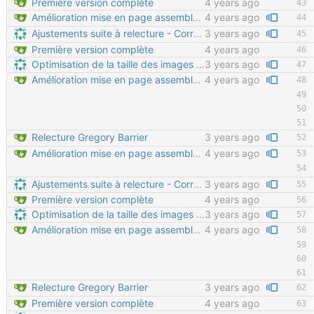
Première version complète
4 years ago
Amélioration mise en page assemblage chassis
4 years ago
Ajustements suite à relecture - Correction de la syntaxe pour séparer correctement les paragraphes - Correction sur les formats 3D (on ne fait plus de PDF 3D, et edrawings est complexe et intrusif à installer) - Suppression de la phrase "pour tout fabriquer soi-même" qui peut induire en erreur (certaines pièces chaudronnées nécessitent un outillage lourd) - Corrections sur le placement des rondelles - Suppression des références au sciage des vis (normalement inutile dans cette version)
3 years ago
Première version complète
4 years ago
Optimisation de la taille des images Utilisation du script d'optimisation. La taille totale du PDF passe de 36Mo à 16Mo.
3 years ago
Amélioration mise en page assemblage chassis
4 years ago
Relecture Gregory Barrier
3 years ago
Amélioration mise en page assemblage chassis
4 years ago
Ajustements suite à relecture - Correction de la syntaxe pour séparer correctement les paragraphes - Correction sur les formats 3D (on ne fait plus de PDF 3D, et edrawings est complexe et intrusif à installer) - Suppression de la phrase "pour tout fabriquer soi-même" qui peut induire en erreur (certaines pièces chaudronnées nécessitent un outillage lourd) - Corrections sur le placement des rondelles - Suppression des références au sciage des vis (normalement inutile dans cette version)
3 years ago
Première version complète
4 years ago
Optimisation de la taille des images Utilisation du script d'optimisation. La taille totale du PDF passe de 36Mo à 16Mo.
3 years ago
Amélioration mise en page assemblage chassis
4 years ago
Relecture Gregory Barrier
3 years ago
Première version complète
4 years ago