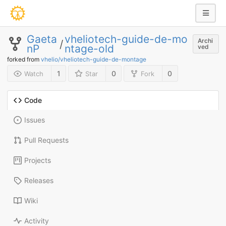
Gaeta
vheliotech-guide-de-mo
Archi
/
nP
ntage-old
ved
forked from
vhelio/vheliotech-guide-de-montage
1
0
0
Watch
Star
Fork
Code
Issues
Pull Requests
Projects
Releases
Wiki
Activity