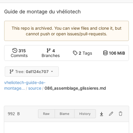
Guide de montage du vhéliotech
This repo is archived. You can view files and clone it, but
cannot push or open issues/pull-requests.
315
4
2
Tags
106 MiB
Commits
Branches
Tree:
0a1124c707
vheliotech-guide-de-
montage...
source
086_assemblage_glissieres.md
/
/
992 B
Raw
Blame
History