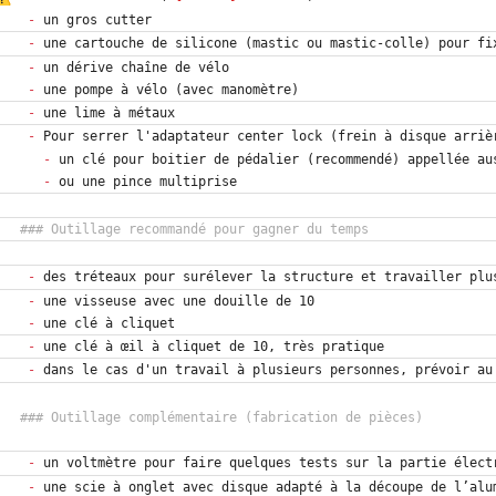
-
-
-
-
-
-
-
-
-
-
-
-
-
-
-