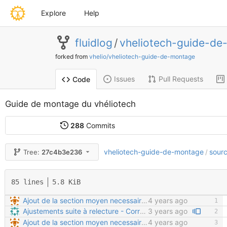
Explore
Help
fluidlog
/
vheliotech-guide-de
forked from
vhelio/vheliotech-guide-de-montage
Issues
Pull Requests
Code
Guide de montage du vhéliotech
288
Commits
vheliotech-guide-de-montage
sour
Tree:
27c4b3e236
/
85 lines
5.8 KiB
Ajout de la section moyen necessaires Copier/Coller de la doc
4 years ago
Ajustements suite à relecture - Correction de la syntaxe pour séparer correctement les paragraphes - Correction sur les formats 3D (on ne fait plus de PDF 3D, et edrawings est complexe et intrusif à installer) - Suppression de la phrase "pour tout fabriquer soi-même" qui peut induire en erreur (certaines pièces chaudronnées nécessitent un outillage lourd) - Corrections sur le placement des rondelles - Suppression des références au sciage des vis (normalement inutile dans cette version)
3 years ago
Ajout de la section moyen necessaires Copier/Coller de la doc
4 years ago