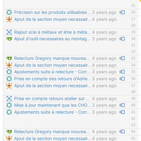
Précision sur les produits utilisables pour fixer le panneau solaire Le mastic "simple" fonctionne, le mastic-colle permet de coller plus fort mais ce n'est pas obligatoire.
3 years ago
Ajout de la section moyen necessaires Copier/Coller de la doc
4 years ago
Rajout scie à métaux et lime à métaux dans outillage de base
4 years ago
Ajout d'outil necessaires au montage: scie a métaux, perceuse et clé
3 years ago
Relecture Gregory manque nouveau chapitres à rajouter
4 years ago
Ajout de la section moyen necessaires Copier/Coller de la doc
4 years ago
Ajustements suite à relecture - Correction de la syntaxe pour séparer correctement les paragraphes - Correction sur les formats 3D (on ne fait plus de PDF 3D, et edrawings est complexe et intrusif à installer) - Suppression de la phrase "pour tout fabriquer soi-même" qui peut induire en erreur (certaines pièces chaudronnées nécessitent un outillage lourd) - Corrections sur le placement des rondelles - Suppression des références au sciage des vis (normalement inutile dans cette version)
3 years ago
Prise en compte des retours d'Adrien - tréteaux - silicone pour étanchéité connecteurs batterie - précisions sur les bandes réfléchissantes
3 years ago
Ajout de la section moyen necessaires Copier/Coller de la doc
4 years ago
Prise en compte retours atelier sur outillage nécessaire
4 years ago
Mise à jour maintenant que les CHO35 sont livrés finis Suppression de la perceuse et de la scie à métaux des outils obligatoires Le scotch d'électricien était indiqué deux fois La clé plate de 10 était indiquée deux fois
3 years ago
Ajustements suite à relecture - Correction de la syntaxe pour séparer correctement les paragraphes - Correction sur les formats 3D (on ne fait plus de PDF 3D, et edrawings est complexe et intrusif à installer) - Suppression de la phrase "pour tout fabriquer soi-même" qui peut induire en erreur (certaines pièces chaudronnées nécessitent un outillage lourd) - Corrections sur le placement des rondelles - Suppression des références au sciage des vis (normalement inutile dans cette version)
3 years ago
Relecture Gregory manque nouveau chapitres à rajouter
4 years ago
Ajout de la section moyen necessaires Copier/Coller de la doc
4 years ago