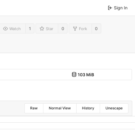
Sign In
1
0
0
Watch
Star
Fork
103 MiB
Raw
Normal View
History
Unescape