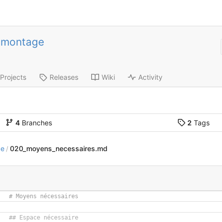
-montage
Projects
Releases
Wiki
Activity
4
Branches
2
Tags
ce
020_moyens_necessaires.md
/