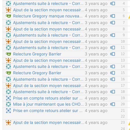
Ajustements suite à relecture - Correction de la syntaxe pour séparer correctement les paragraphes - Correction sur les formats 3D (on ne fait plus de PDF 3D, et edrawings est complexe et intrusif à installer) - Suppression de la phrase "pour tout fabriquer soi-même" qui peut induire en erreur (certaines pièces chaudronnées nécessitent un outillage lourd) - Corrections sur le placement des rondelles - Suppression des références au sciage des vis (normalement inutile dans cette version)
3 years ago
Ajout de la section moyen necessaires Copier/Coller de la doc
4 years ago
Relecture Gregory manque nouveau chapitres à rajouter
4 years ago
Ajustements suite à relecture - Correction de la syntaxe pour séparer correctement les paragraphes - Correction sur les formats 3D (on ne fait plus de PDF 3D, et edrawings est complexe et intrusif à installer) - Suppression de la phrase "pour tout fabriquer soi-même" qui peut induire en erreur (certaines pièces chaudronnées nécessitent un outillage lourd) - Corrections sur le placement des rondelles - Suppression des références au sciage des vis (normalement inutile dans cette version)
3 years ago
Ajout de la section moyen necessaires Copier/Coller de la doc
4 years ago
Ajustements suite à relecture - Correction de la syntaxe pour séparer correctement les paragraphes - Correction sur les formats 3D (on ne fait plus de PDF 3D, et edrawings est complexe et intrusif à installer) - Suppression de la phrase "pour tout fabriquer soi-même" qui peut induire en erreur (certaines pièces chaudronnées nécessitent un outillage lourd) - Corrections sur le placement des rondelles - Suppression des références au sciage des vis (normalement inutile dans cette version)
3 years ago
Ajout de la section moyen necessaires Copier/Coller de la doc
4 years ago
Ajustements suite à relecture - Correction de la syntaxe pour séparer correctement les paragraphes - Correction sur les formats 3D (on ne fait plus de PDF 3D, et edrawings est complexe et intrusif à installer) - Suppression de la phrase "pour tout fabriquer soi-même" qui peut induire en erreur (certaines pièces chaudronnées nécessitent un outillage lourd) - Corrections sur le placement des rondelles - Suppression des références au sciage des vis (normalement inutile dans cette version)
3 years ago
Relecture Gregory Barrier
3 years ago
Ajout de la section moyen necessaires Copier/Coller de la doc
4 years ago
Ajustements suite à relecture - Correction de la syntaxe pour séparer correctement les paragraphes - Correction sur les formats 3D (on ne fait plus de PDF 3D, et edrawings est complexe et intrusif à installer) - Suppression de la phrase "pour tout fabriquer soi-même" qui peut induire en erreur (certaines pièces chaudronnées nécessitent un outillage lourd) - Corrections sur le placement des rondelles - Suppression des références au sciage des vis (normalement inutile dans cette version)
3 years ago
Relecture Gregory Barrier
3 years ago
Ajustements suite à relecture - Correction de la syntaxe pour séparer correctement les paragraphes - Correction sur les formats 3D (on ne fait plus de PDF 3D, et edrawings est complexe et intrusif à installer) - Suppression de la phrase "pour tout fabriquer soi-même" qui peut induire en erreur (certaines pièces chaudronnées nécessitent un outillage lourd) - Corrections sur le placement des rondelles - Suppression des références au sciage des vis (normalement inutile dans cette version)
3 years ago
Ajout de la section moyen necessaires Copier/Coller de la doc
4 years ago
Ajustements suite à relecture - Correction de la syntaxe pour séparer correctement les paragraphes - Correction sur les formats 3D (on ne fait plus de PDF 3D, et edrawings est complexe et intrusif à installer) - Suppression de la phrase "pour tout fabriquer soi-même" qui peut induire en erreur (certaines pièces chaudronnées nécessitent un outillage lourd) - Corrections sur le placement des rondelles - Suppression des références au sciage des vis (normalement inutile dans cette version)
3 years ago
Prise en compte retours atelier sur outillage nécessaire
4 years ago
Mise à jour maintenant que les CHO35 sont livrés finis Suppression de la perceuse et de la scie à métaux des outils obligatoires Le scotch d'électricien était indiqué deux fois La clé plate de 10 était indiquée deux fois
3 years ago
Prise en compte retours atelier sur outillage nécessaire
4 years ago
Ajout de la section moyen necessaires Copier/Coller de la doc
4 years ago