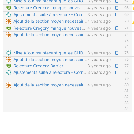
Mise à jour maintenant que les CHO35 sont livrés finis Suppression de la perceuse et de la scie à métaux des outils obligatoires Le scotch d'électricien était indiqué deux fois La clé plate de 10 était indiquée deux fois
3 years ago
Relecture Gregory manque nouveau chapitres à rajouter
4 years ago
Ajustements suite à relecture - Correction de la syntaxe pour séparer correctement les paragraphes - Correction sur les formats 3D (on ne fait plus de PDF 3D, et edrawings est complexe et intrusif à installer) - Suppression de la phrase "pour tout fabriquer soi-même" qui peut induire en erreur (certaines pièces chaudronnées nécessitent un outillage lourd) - Corrections sur le placement des rondelles - Suppression des références au sciage des vis (normalement inutile dans cette version)
3 years ago
Ajout de la section moyen necessaires Copier/Coller de la doc
4 years ago
Relecture Gregory manque nouveau chapitres à rajouter
4 years ago
Ajout de la section moyen necessaires Copier/Coller de la doc
4 years ago
Mise à jour maintenant que les CHO35 sont livrés finis Suppression de la perceuse et de la scie à métaux des outils obligatoires Le scotch d'électricien était indiqué deux fois La clé plate de 10 était indiquée deux fois
3 years ago
Ajout de la section moyen necessaires Copier/Coller de la doc
4 years ago
Relecture Gregory Barrier
3 years ago
Ajustements suite à relecture - Correction de la syntaxe pour séparer correctement les paragraphes - Correction sur les formats 3D (on ne fait plus de PDF 3D, et edrawings est complexe et intrusif à installer) - Suppression de la phrase "pour tout fabriquer soi-même" qui peut induire en erreur (certaines pièces chaudronnées nécessitent un outillage lourd) - Corrections sur le placement des rondelles - Suppression des références au sciage des vis (normalement inutile dans cette version)
3 years ago
Ajout de la section moyen necessaires Copier/Coller de la doc
4 years ago