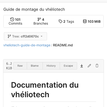
Guide de montage du vhéliotech
101
4
2
Tags
103 MiB
Commits
Branches
Tree:
cff2d0670c
vheliotech-guide-de-montage
README.md
/
6.2
Raw
Blame
History
Escape
KiB
Documentation du
vhéliotech