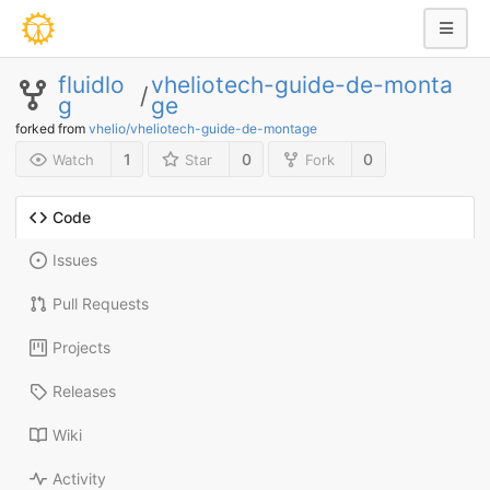
fluidlo
vheliotech-guide-de-monta
/
g
ge
forked from
vhelio/vheliotech-guide-de-montage
1
0
0
Watch
Star
Fork
Code
Issues
Pull Requests
Projects
Releases
Wiki
Activity