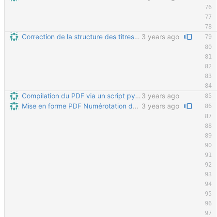
Correction de la structure des titres Tous les titres étaients imbriqués dans "Avant propos" ; maintenant "avant propos" est au même niveau que "Documentation" etc.
3 years ago
Compilation du PDF via un script python Permet de gérer automatiquement le nombre de pages de la table des matières, le nombre de pages total du PDF, et de ne le re-généré que si le nombre de pages a changé dans le CSS.
3 years ago
Mise en forme PDF Numérotation des titres (niveaux 1 et 2) L'avant propos n'est pas numéroté (et n'apparait pas dans la table des matières) Le titre principal du document n'est pas un niveau de titre normal Mise en forme de la première page
3 years ago