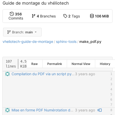
Guide de montage du vhéliotech
356
4
Branches
2
Tags
106 MiB
Commits
Branch:
main
vheliotech-guide-de-montage
sphinx-tools
make_pdf.py
/
/
107
4.5
Raw
Permalink
Normal View
History
lines
KiB
Compilation du PDF via un script python Permet de gérer automatiquement le nombre de pages de la table des matières, le nombre de pages total du PDF, et de ne le re-généré que si le nombre de pages a changé dans le CSS.
3 years ago
Mise en forme PDF Numérotation des titres (niveaux 1 et 2) L'avant propos n'est pas numéroté (et n'apparait pas dans la table des matières) Le titre principal du document n'est pas un niveau de titre normal Mise en forme de la première page
3 years ago