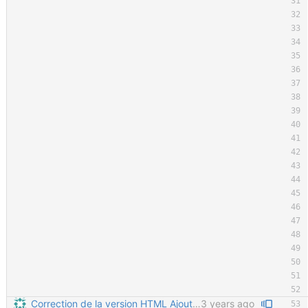
Correction de la version HTML Ajout d'un titre sur la première page, mais qui n'est pas pris en compte dans la hiérarchie globale Ajout d'un fichier custom.css pour les règles communes à la version PDF et HTML Limitation de la profondeur de titres affichés dans la table des matières sur la première page de la version HTML
3 years ago