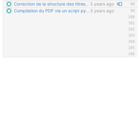
Correction de la structure des titres Tous les titres étaients imbriqués dans "Avant propos" ; maintenant "avant propos" est au même niveau que "Documentation" etc.
3 years ago
Compilation du PDF via un script python Permet de gérer automatiquement le nombre de pages de la table des matières, le nombre de pages total du PDF, et de ne le re-généré que si le nombre de pages a changé dans le CSS.
3 years ago