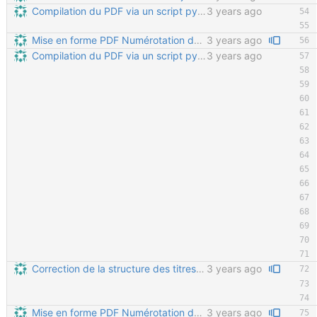
Compilation du PDF via un script python Permet de gérer automatiquement le nombre de pages de la table des matières, le nombre de pages total du PDF, et de ne le re-généré que si le nombre de pages a changé dans le CSS.
3 years ago
Mise en forme PDF Numérotation des titres (niveaux 1 et 2) L'avant propos n'est pas numéroté (et n'apparait pas dans la table des matières) Le titre principal du document n'est pas un niveau de titre normal Mise en forme de la première page
3 years ago
Compilation du PDF via un script python Permet de gérer automatiquement le nombre de pages de la table des matières, le nombre de pages total du PDF, et de ne le re-généré que si le nombre de pages a changé dans le CSS.
3 years ago
Correction de la structure des titres Tous les titres étaients imbriqués dans "Avant propos" ; maintenant "avant propos" est au même niveau que "Documentation" etc.
3 years ago
Mise en forme PDF Numérotation des titres (niveaux 1 et 2) L'avant propos n'est pas numéroté (et n'apparait pas dans la table des matières) Le titre principal du document n'est pas un niveau de titre normal Mise en forme de la première page
3 years ago