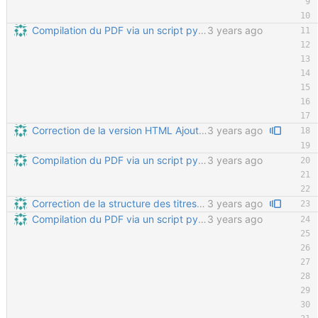
Compilation du PDF via un script python Permet de gérer automatiquement le nombre de pages de la table des matières, le nombre de pages total du PDF, et de ne le re-généré que si le nombre de pages a changé dans le CSS.
3 years ago
Correction de la version HTML Ajout d'un titre sur la première page, mais qui n'est pas pris en compte dans la hiérarchie globale Ajout d'un fichier custom.css pour les règles communes à la version PDF et HTML Limitation de la profondeur de titres affichés dans la table des matières sur la première page de la version HTML
3 years ago
Compilation du PDF via un script python Permet de gérer automatiquement le nombre de pages de la table des matières, le nombre de pages total du PDF, et de ne le re-généré que si le nombre de pages a changé dans le CSS.
3 years ago
Correction de la structure des titres Tous les titres étaients imbriqués dans "Avant propos" ; maintenant "avant propos" est au même niveau que "Documentation" etc.
3 years ago
Compilation du PDF via un script python Permet de gérer automatiquement le nombre de pages de la table des matières, le nombre de pages total du PDF, et de ne le re-généré que si le nombre de pages a changé dans le CSS.
3 years ago