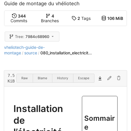
Guide de montage du vhéliotech
344
4
2
Tags
106 MiB
Commits
Branches
Tree:
7984c68960
vheliotech-guide-de-
montage
source
080_installation_electricit...
/
/
7.5
Raw
Blame
History
Escape
KiB
Installation
Sommair
de
e