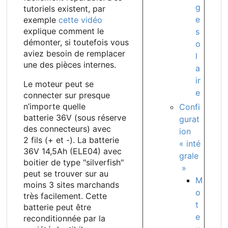
g
tutoriels existent, par
e
exemple
cette vidéo
explique comment le
s
démonter, si toutefois vous
o
aviez besoin de remplacer
l
une des pièces internes.
a
ir
Le moteur peut se
e
connecter sur presque
n’importe quelle
Confi
batterie
36V (sous réserve
gurat
des connecteurs) avec
ion
2
fils (+ et -). La batterie
« inté
36V 14,5Ah (ELE04) avec
grale
boitier de type "silverfish"
»
peut se trouver sur au
M
moins 3
sites marchands
o
très facilement. Cette
t
batterie peut être
e
reconditionnée par la