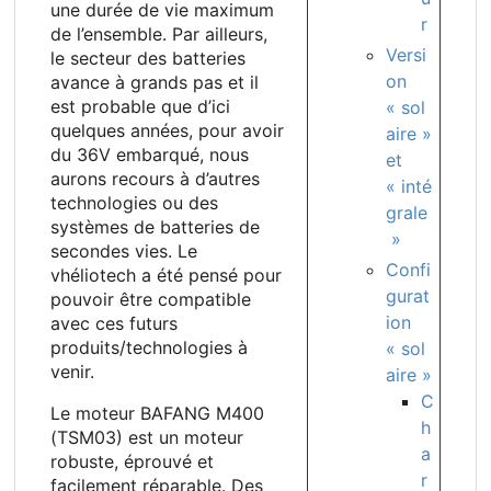
une durée de vie maximum
r
de l’ensemble. Par ailleurs,
Versi
le secteur des batteries
on
avance à grands pas et il
est probable que d’ici
« sol
quelques années, pour avoir
aire »
du 36V embarqué, nous
et
aurons recours à d’autres
« inté
technologies ou des
grale
systèmes de batteries de
»
secondes vies. Le
Confi
vhéliotech a été pensé pour
gurat
pouvoir être compatible
ion
avec ces futurs
produits/technologies à
« sol
venir.
aire »
C
Le moteur BAFANG
M400
h
(TSM03) est un moteur
a
robuste, éprouvé et
r
facilement réparable. Des