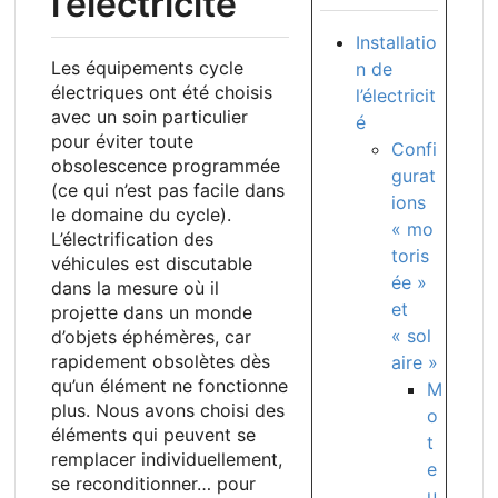
l’électricité
Installatio
Les équipements cycle
n de
électriques ont été choisis
l’électricit
avec un soin particulier
é
pour éviter toute
Confi
obsolescence programmée
gurat
(ce qui n’est pas facile dans
ions
le domaine du cycle).
« mo
L’électrification des
toris
véhicules est discutable
ée »
dans la mesure où il
et
projette dans un monde
« sol
d’objets éphémères, car
rapidement obsolètes dès
aire »
qu’un élément ne fonctionne
M
plus. Nous avons choisi des
o
éléments qui peuvent se
t
remplacer individuellement,
e
se reconditionner… pour
u