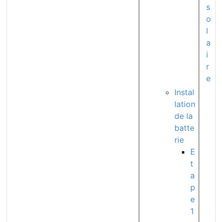
s
o
l
a
i
r
e
Instal
lation
de la
batte
rie
E
t
a
p
e
1