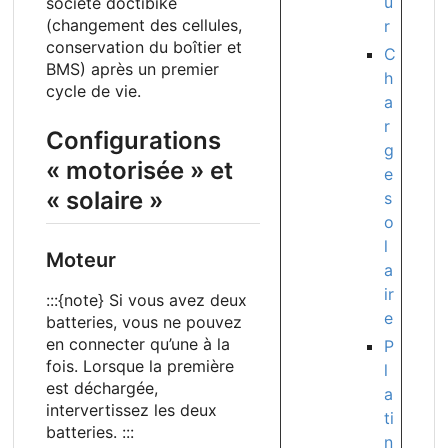
u
société doctibike
(changement des cellules,
r
conservation du boîtier et
C
BMS) après un premier
h
cycle de vie.
a
r
Configurations
g
«
motorisée
» et
e
«
solaire
»
s
o
l
Moteur
a
ir
:::{note} Si vous avez deux
e
batteries, vous ne pouvez
en connecter qu’une à la
P
fois. Lorsque la première
l
est déchargée,
a
intervertissez les deux
ti
batteries. :::
n