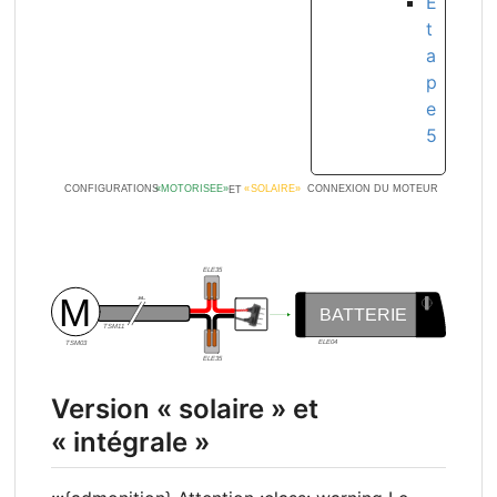
E
t
a
p
e
5
Version «
solaire
» et
«
intégrale
»