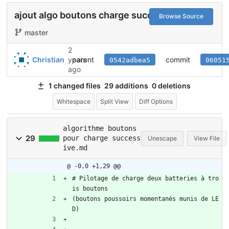
ajout algo boutons charge successive
Browse Source
master
2
parent
commit
Christian
years
0542adbea5
06051
ago
1 changed files
29 additions
0 deletions
Whitespace
Split View
Diff Options
algorithme boutons
29
pour charge success
Unescape
View File
ive.md
@ -0,0 +1,29 @@
# Pilotage de charge deux batteries à tro
is boutons  
(boutons poussoirs momentanés munis de LE
D)   