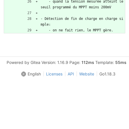
    - quand la tension mesurée atteint le 
seuil programmé du MPPT moins 200mV  
- Détection de fin de charge en charge si
mple:  
    - on ne fait rien, le MPPT gère.  
Powered by Gitea Version: 1.16.9 Page:
112ms
Template:
55ms
English
Licenses
API
Website
Go1.18.3