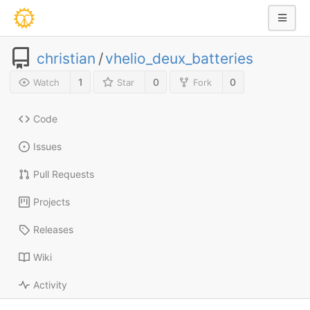
christian
/
vhelio_deux_batteries
1
0
0
Watch
Star
Fork
Code
Issues
Pull Requests
Projects
Releases
Wiki
Activity