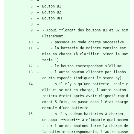
Bouton B1  
Bouton B2  
Bouton OFF 
- Appui 
**long**
 des boutons B1 et B2 sim
ultanément:  
    - passage en mode charge successive  
    - la batterie de moindre tension est 
mise en charge (à clarifier. Sinon la Bat
terie 1)  
    - le bouton correspondant s’allume  
    - l’autre bouton clignote par flashs 
courts espacés (indiquant le stand-by)  
    - s’il n’y a qu’une batterie, seule c
elle-ci se met en charge, l’autre bouton 
restera éteint après avoir clignoté rapid
ement 5 fois, on passe dans l’état charge 
normale d’une batterie  
    - s’il y a deux batteries à charger, 
un appui 
**court**
 à n’importe quel momen
t sur l’un des boutons force la charge de 
la batterie correspondante, l’autre passe 