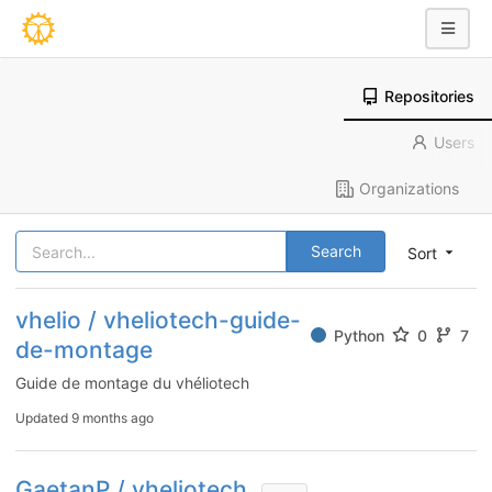
Repositories
Users
Organizations
Search
Sort
vhelio / vheliotech-guide-
Python
0
7
de-montage
Guide de montage du vhéliotech
Updated
9 months ago
GaetanP / vheliotech