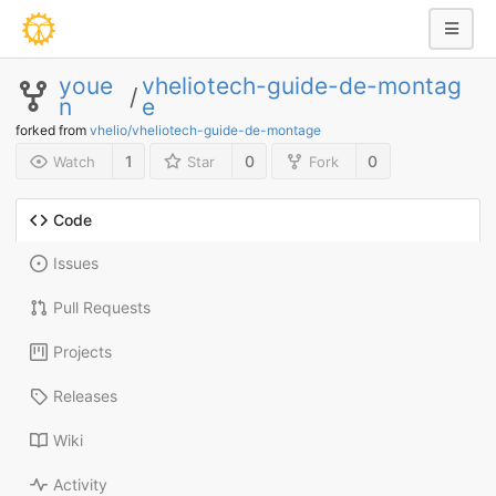
youe
vheliotech-guide-de-montag
/
n
e
forked from
vhelio/vheliotech-guide-de-montage
1
0
0
Watch
Star
Fork
Code
Issues
Pull Requests
Projects
Releases
Wiki
Activity