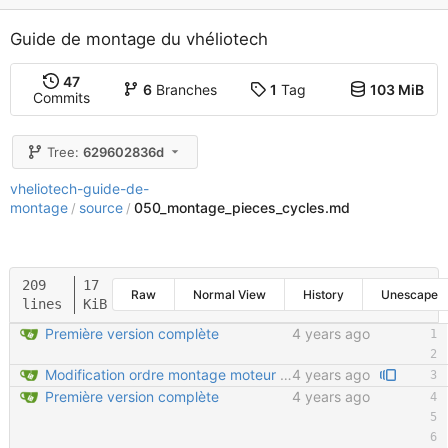
Guide de montage du vhéliotech
47
6
Branches
1
Tag
103 MiB
Commits
Tree:
629602836d
vheliotech-guide-de-
montage
source
050_montage_pieces_cycles.md
/
/
209
17
Raw
Normal View
History
Unescape
lines
KiB
Première version complète
4 years ago
Modification ordre montage moteur Ajout détail montage moteur Velcro sur tendeur de chaine en important
4 years ago
Première version complète
4 years ago