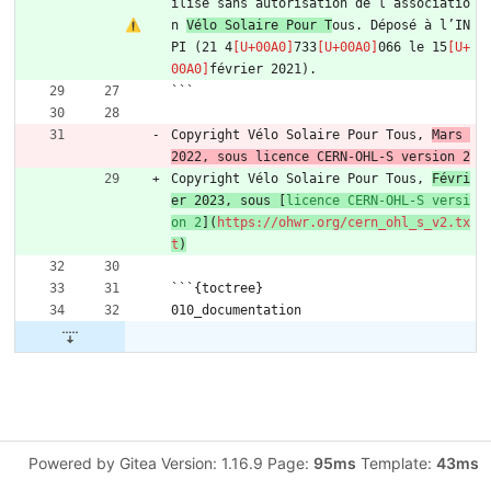
ilisé sans autorisation de l’associatio
n 
Vélo Solaire Pour T
ous. Déposé à l’IN
PI (21 4
733
066 le 15
février 2021).
```
Copyright Vélo Solaire Pour Tous, 
Mars 
2022, sous licence CERN-OHL-S version 2
Copyright Vélo Solaire Pour Tous, 
Févri
er 2023, sous [
licence CERN-OHL-S versi
on 2
](
https://ohwr.org/cern_ohl_s_v2.tx
t
)
```{toctree}
010_documentation
Powered by Gitea Version: 1.16.9 Page:
95ms
Template:
43ms