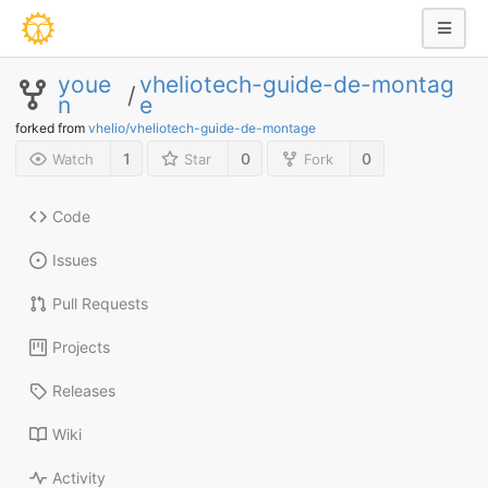
youe
vheliotech-guide-de-montag
/
n
e
forked from
vhelio/vheliotech-guide-de-montage
1
0
0
Watch
Star
Fork
Code
Issues
Pull Requests
Projects
Releases
Wiki
Activity