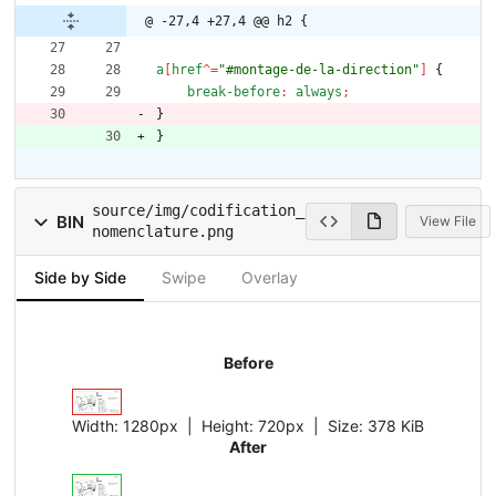
@ -27,4 +27,4 @@ h2 {
a
[
href
^
=
"#montage-de-la-direction"
]
{
break-before
:
always
;
}
}
source/img/codification_
BIN
View File
nomenclature.png
Side by Side
Swipe
Overlay
Before
Width:
1280px
| Height:
720px
|
Size:
378 KiB
After