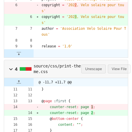
copyright
=
'
202
2
, Velo solaire pour tou
s
'
copyright
=
'
202
3
, Velo solaire pour tou
s
'
author
=
'
Association Velo Solaire Pour T
ous
'
release
=
'
1.0
'
source/css/print-the
4
Unescape
View File
me.css
@ -11,7 +11,7 @@
}
@
page
:
first
{
counter-reset
:
page
1
;
counter-reset
:
page
2
;
@
bottom-center
{
content
:
""
;
}