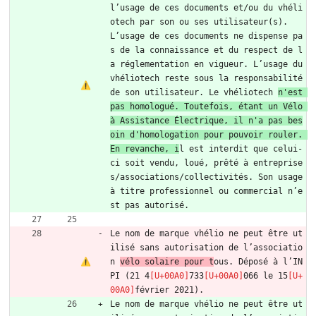
l’usage de ces documents et/ou du vhéli
otech par son ou ses utilisateur(s). 
L’usage de ces documents ne dispense pa
s de la connaissance et du respect de l
a réglementation en vigueur. L’usage du 
vhéliotech reste sous la responsabilité 
de son utilisateur. Le vhéliotech 
n'est 
pas homologué. Toutefois, étant un Vélo 
à Assistance Électrique, il n'a pas bes
oin d'homologation pour pouvoir rouler. 
En revanche, i
l est interdit que celui-
ci soit vendu, loué, prêté à entreprise
s/associations/collectivités. Son usage 
à titre professionnel ou commercial n’e
st pas autorisé.
Le nom de marque vhélio ne peut être ut
ilisé sans autorisation de l’associatio
n 
vélo solaire pour t
ous. Déposé à l’IN
PI (21 4
733
066 le 15
février 2021).
Le nom de marque vhélio ne peut être ut