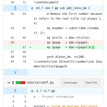
\\end{document}
@ -63,7 +64,7 @@ sub add_latex_bm {
	# Remove the first number because 
it refers to the root title (ie always 1.
X)
	my $number = substr($bm->{numbe
r}, 2);
	my $title  = $bm->{title};
	my $page   = $bm->{page};
	my $page   = $bm->{page}
 + 2
;
	push @latex_bm, <<LINE;
\\contentsline {$level}{\\numberline {$nu
mber}$title}{$page}%
2
source/conf.py
Unescape
View File
@ -3,7 +3,7 @@
# -- Project information
project
=
'
Guide de montage Vheliotech
'