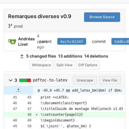
Remarques diverses v0.9
Browse Source
prod
4
Andréas
parent
commit
years
4ec5c9234f
5ddbcd
Livet
ago
5 changed files
13 additions
14 deletions
Whitespace
Split View
Diff Options
3
pdftoc-to-latex
Unescape
View File
@ -45,6 +45,7 @@ add_latex_bm($bm) if $bm;
print <<LATEX;
\\documentclass{report}
\\title{Guide de montage Vhéliotech v1.0}
\\setcounter{page}{2}
\\begin{document}
${ \join('', @latex_bm) }