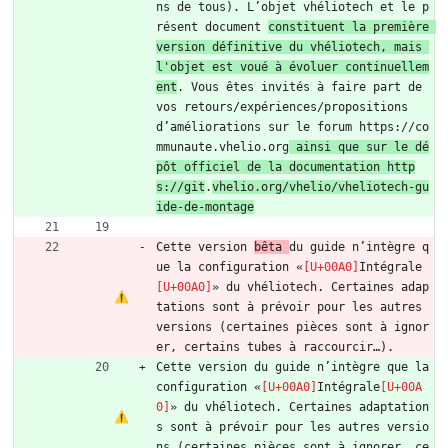
ns de tous). L’objet vhéliotech et le p
résent document 
constituent la première 
version définitive du vhéliotech, mais 
l'objet est voué à évoluer continuellem
ent
. Vous êtes invités à faire part de 
vos retours/expériences/propositions 
d’améliorations sur le forum https://co
mmunaute.vhelio.org
 ainsi que sur le dé
pôt officiel de la documentation http
s://git
.
vhelio.org/vhelio/vheliotech-gu
ide-de-montage
Cette version 
bêta 
du guide n’intègre q
ue la configuration «
Intégrale
» du vhéliotech. Certaines adap
tations sont à prévoir pour les autres 
versions (certaines pièces sont à ignor
er, certains tubes à raccourcir…).
Cette version du guide n’intègre que la 
configuration «
Intégrale
» du vhéliotech. Certaines adaptation
s sont à prévoir pour les autres versio
ns (certaines pièces sont à ignorer, ce