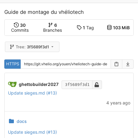
Guide de montage du vhéliotech
30
6
1
Tag
103 MiB
Commits
Branches
Tree:
3f5689f3d1
HTTPS
ghettobuilder2027
3f5689f3d1
Update sieges.md (
#13
)
4 years ago
docs
Update sieges.md (
#13
)