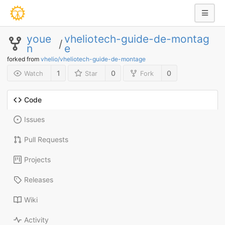
youe
vheliotech-guide-de-montag
/
n
e
forked from
vhelio/vheliotech-guide-de-montage
1
0
0
Watch
Star
Fork
Code
Issues
Pull Requests
Projects
Releases
Wiki
Activity