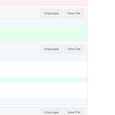
Unescape
View File
Unescape
View File
Unescape
View File