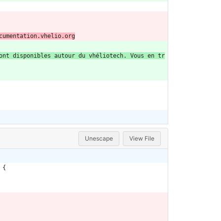
cumentation.vhelio.org
ont disponibles autour du vhéliotech. Vous en tr
Unescape
View File
{