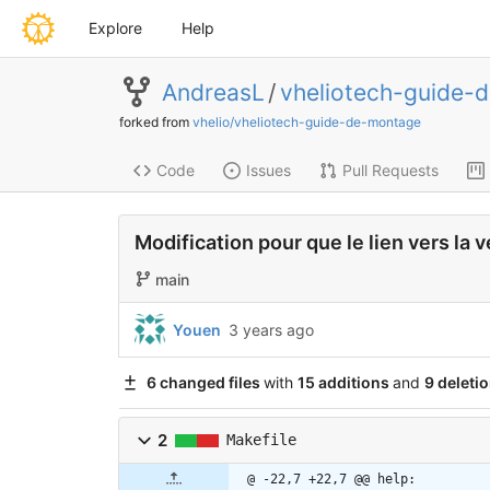
Explore
Help
AndreasL
/
vheliotech-guide-
forked from
vhelio/vheliotech-guide-de-montage
Code
Issues
Pull Requests
Modification pour que le lien vers la
main
Youen
3 years ago
6 changed files
with
15 additions
and
9 deleti
2
Makefile
@ -22,7 +22,7 @@ help: