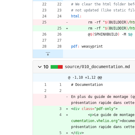
html
:
	rm -rf 
"
$(
BUILDDIR
)
/ht
	rm -rf 
"
$(
BUILDDIR
)
/ht
	@
$(
SPHINXBUILD
)
 -M 
$@
pdf
:
weasyprint
10
source/010_documentation.md
@ -1,10 +1,12 @@
# Documentation
En plus du guide de montage (q
présentation rapide dans cette
<
div
class
=
"pdf-only"
>
<
p
>
Le guide de montage
cumentation.vhelio.org"
>
docume
présentation rapide dans cette
<
/
div
>