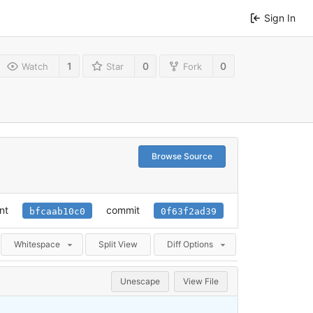
Sign In
1
0
0
Watch
Star
Fork
Browse Source
nt
commit
bfcaab10c0
0f63f2ad39
Whitespace
Split View
Diff Options
Unescape
View File