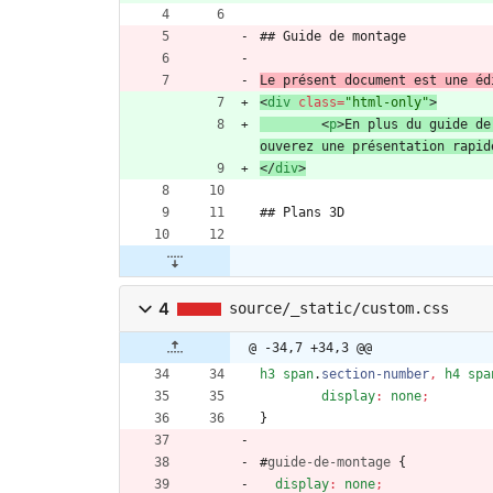
## Guide de montage
Le présent document est une éd
<
div
class
=
"html-only"
>
<
p
>
En plus du guide de
ouverez une présentation rapid
<
/
div
>
## Plans 3D
4
source/_static/custom.css
@ -34,7 +34,3 @@
h3
span
.
section-number
,
h4
spa
display
:
none
;
}
#
guide-de-montage
{
display
:
none
;