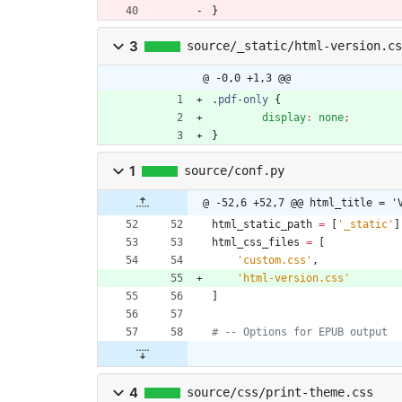
}
3
source/_static/html-version.cs
@ -0,0 +1,3 @@
.
pdf-only
{
display
:
none
;
}
1
source/conf.py
@ -52,6 +52,7 @@ html_title = '
html_static_path
=
[
'
_static
'
]
html_css_files
=
[
'
custom.css
'
,
'
html-version.css
'
]
# -- Options for EPUB output
4
source/css/print-theme.css