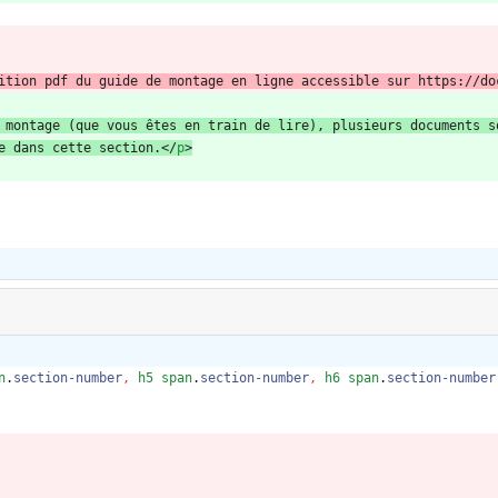
ition pdf du guide de montage en ligne accessible sur https://do
 montage (que vous êtes en train de lire), plusieurs documents s
e dans cette section.
<
/
p
>
n
.
section-number
,
h5
span
.
section-number
,
h6
span
.
section-number