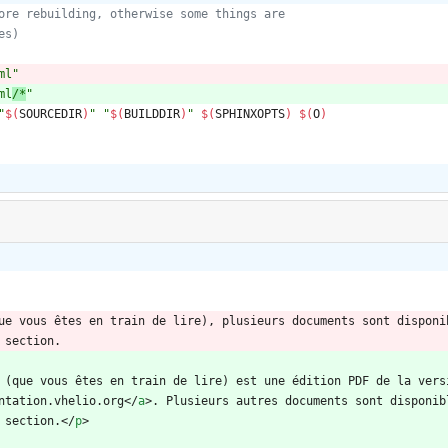
ml
"
ml
/*
"
"
$(
SOURCEDIR
)
"
"
$(
BUILDDIR
)
"
$(
SPHINXOPTS
)
$(
O
)
ue vous êtes en train de lire), plusieurs documents sont disponib
 section.
 (que vous êtes en train de lire) est une édition PDF de la vers
ntation.vhelio.org
<
/
a
>
. Plusieurs autres documents sont disponib
 section.
<
/
p
>