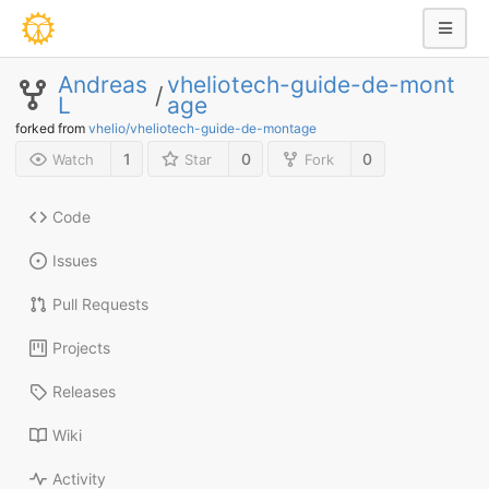
Andreas
vheliotech-guide-de-mont
/
L
age
forked from
vhelio/vheliotech-guide-de-montage
1
0
0
Watch
Star
Fork
Code
Issues
Pull Requests
Projects
Releases
Wiki
Activity