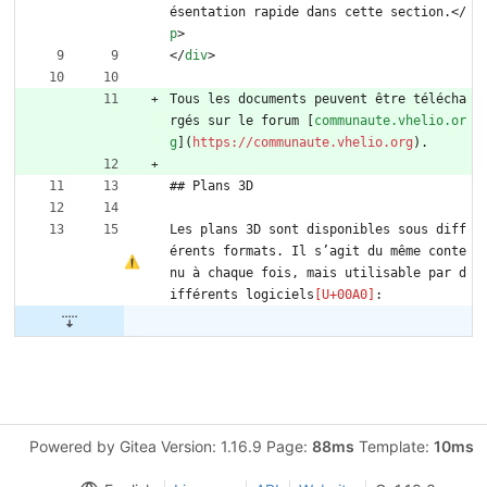
ésentation rapide dans cette section.
<
/
p
>
<
/
div
>
Tous les documents peuvent être télécha
rgés sur le forum [
communaute.vhelio.or
g
](
https://communaute.vhelio.org
).
## Plans 3D
Les plans 3D sont disponibles sous diff
érents formats. Il s’agit du même conte
nu à chaque fois, mais utilisable par d
ifférents logiciels
:
Powered by Gitea Version: 1.16.9 Page:
88ms
Template:
10ms