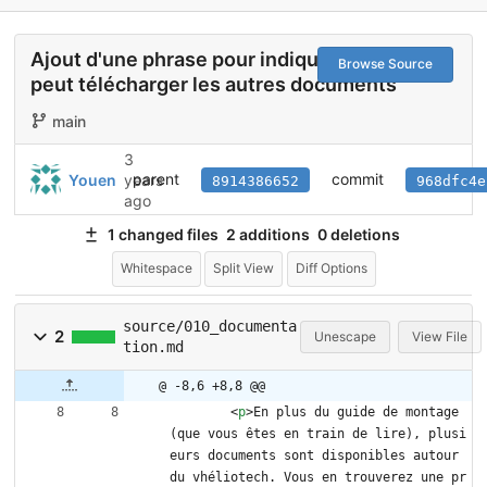
Ajout d'une phrase pour indiquer où on
Browse Source
peut télécharger les autres documents
main
3
parent
commit
Youen
years
8914386652
968dfc4e
ago
1 changed files
2 additions
0 deletions
Whitespace
Split View
Diff Options
source/010_documenta
2
Unescape
View File
tion.md
@ -8,6 +8,8 @@
<
p
>
En plus du guide de montage 
(que vous êtes en train de lire), plusi
eurs documents sont disponibles autour 
du vhéliotech. Vous en trouverez une pr