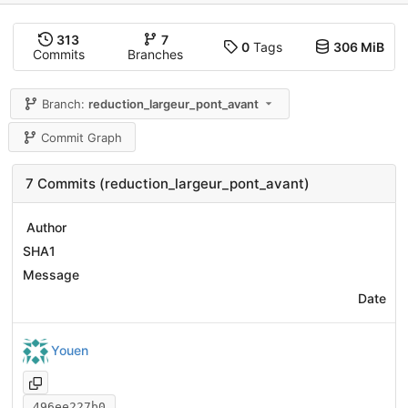
313
7
0
Tags
306 MiB
Commits
Branches
Branch:
reduction_largeur_pont_avant
Commit Graph
7 Commits (reduction_largeur_pont_avant)
Author
SHA1
Message
Date
Youen
496ee227b0