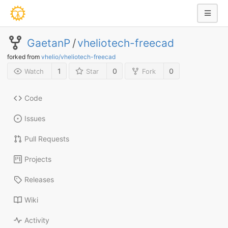
GaetanP
/
vheliotech-freecad
forked from
vhelio/vheliotech-freecad
1
0
0
Watch
Star
Fork
Code
Issues
Pull Requests
Projects
Releases
Wiki
Activity