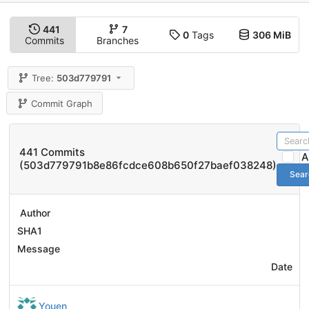
441
7
0
Tags
306 MiB
Commits
Branches
Tree:
503d779791
Commit Graph
441 Commits
A
(503d779791b8e86fcdce608b650f27baef038248)
Sear
Author
SHA1
Message
Date
Youen