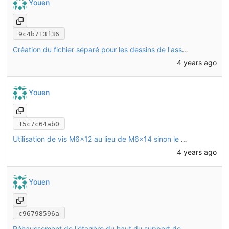
Youen
9c4b713f36
Création du fichier séparé pour les dessins de l'assemblage du chassis (structure des tubes alu)
4 years ago
Youen
15c7c64ab0
Utilisation de vis M6x12 au lieu de M6x14 sinon le boulon d'antivol de batterie dépasse trop et touche la batterie d'en dessous
4 years ago
Youen
c96798596a
Réhaussement de l'étagère du haut du support de batteries de 2mm