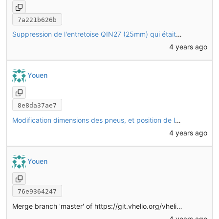
7a221b626b
Suppression de l'entretoise QIN27 (25mm) qui était en un seul exemplaire et pas indispensable
4 years ago
Youen
8e8da37ae7
Modification dimensions des pneus, et position de la jante sur les roues avant
4 years ago
Youen
76e9364247
Merge branch 'master' of
https://git.vhelio.org/vhelio/vheliotech-freecad
4 years ago