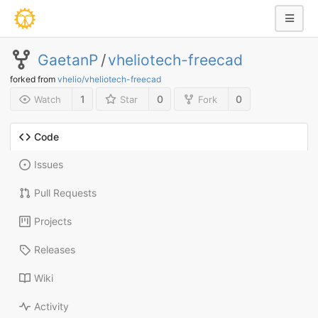
GaetanP
/
vheliotech-freecad
forked from
vhelio/vheliotech-freecad
1
0
0
Watch
Star
Fork
Code
Issues
Pull Requests
Projects
Releases
Wiki
Activity