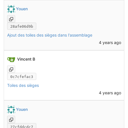
Youen
28afe06d9b
Ajout des toiles des sièges dans l'assemblage
4 years ago
Vincent B
0c7cfefac3
Toiles des sièges
4 years ago
Youen
27cfddcdc7