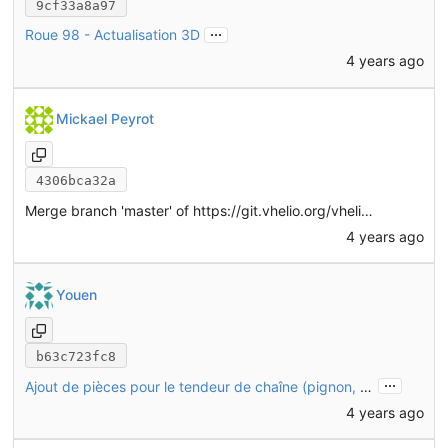
9cf33a8a97
...
Roue 98 - Actualisation 3D
4 years ago
Mickael Peyrot
4306bca32a
Merge branch 'master' of
https://git.vhelio.org/vhelio/vheliotech-freecad
4 years ago
Youen
b63c723fc8
...
Ajout de pièces pour le tendeur de chaîne (pignon, ressort, maillon rapide)
4 years ago