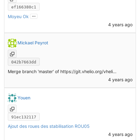
ef166380c1
...
Moyeu Ok
4 years ago
Mickael Peyrot
042b7663dd
Merge branch 'master' of
https://git.vhelio.org/vhelio/vheliotech-freecad
4 years ago
Youen
91ec132117
Ajout des roues des stabilisation ROU05
4 years ago