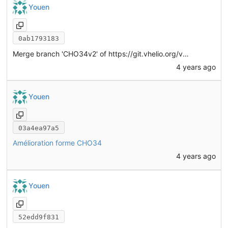
Youen
0ab1793183
Merge branch 'CHO34v2' of
https://git.vhelio.org/vhelio/vheliotech-freecad
4 years ago
Youen
03a4ea97a5
Amélioration forme CHO34
4 years ago
Youen
52edd9f831