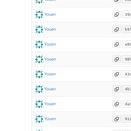
Youen
39
Youen
b9
Youen
a8
Youen
98
Youen
43
Youen
4b
Youen
da
Youen
91