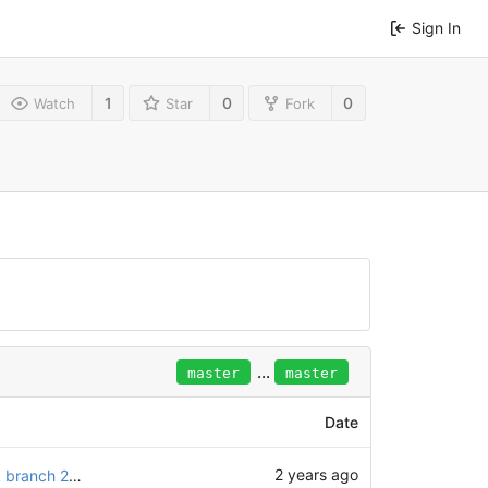
Sign In
1
0
0
Watch
Star
Fork
...
master
master
Date
2 years ago
Fixed recomputation error (in latest freecad link branch 2024.409.0)