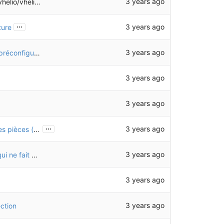
3 years ago
eliotech-freecad
...
3 years ago
ture
3 years ago
Ajout de code pour exporter des assemblages préconfigurés (basique, motorisée, solaire, intégrale)
3 years ago
3 years ago
...
3 years ago
Ajout d'informations sur la matière et le poids des pièces (chaudronnerie, tubes et quincaillerie)
3 years ago
Suppression de CHO22 (tôle latérale pédalier) qui ne fait plus partie de l'assemblage final
3 years ago
3 years ago
ction