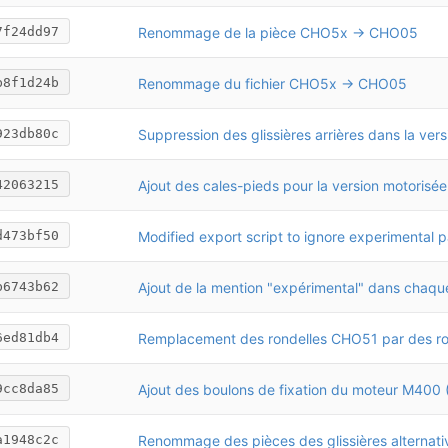
Renommage de la pièce CHO5x -> CHO05
7f24dd97
Renommage du fichier CHO5x -> CHO05
b8f1d24b
923db80c
Ajout des cales-pieds pour la version motorisée
42063215
Modified export script to ignore experimental p
d473bf50
b6743b62
6ed81db4
9cc8da85
Renommage des pièces des glissières alternati
a1948c2c