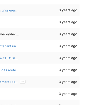
3 years ago
Modification des références des pièces pour les glissières alternatives (non testées)
3 years ago
3 years ago
eliotech-freecad
3 years ago
Mise à jour de l'infobulle de CHO14 (qui est maintenant une CHO13 retournée)
3 years ago
Mise à jour des dessins suite à la modification de CHO13/CHO14
3 years ago
Ajout d'un "raffinement" de la forme (élimination des arêtes inutiles)
...
3 years ago
Modification de l'équerre de fixation de la roue arrière CHO13
3 years ago