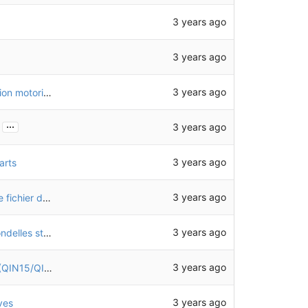
3 years ago
3 years ago
3 years ago
Suppression des glissières arrières dans la version motorisée
...
3 years ago
3 years ago
arts
3 years ago
Ajout de la mention "expérimental" dans chaque fichier de pièce qui ne fait pas partie de la v1.0.0
3 years ago
Remplacement des rondelles CHO51 par des rondelles standards (QIN12)
3 years ago
Ajout des boulons de fixation du moteur M400 (QIN15/QIN16)
3 years ago
ves