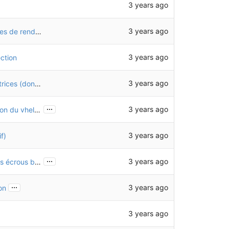
3 years ago
3 years ago
Mise à jour des dessins avec les bons paramètres de rendu de FreeCAD
3 years ago
ction
3 years ago
Renseignement du poids des roulettes stabilisatrices (donnée fabricant)
...
3 years ago
Export de certains LCS pour permettre l'utilisation du vheliotech en tant que sous-assemblage
3 years ago
f)
...
3 years ago
Remplacement des écrous M12 (QIN34) par des écrous bas
...
3 years ago
on
3 years ago