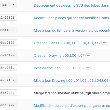
1544698e
21415828
Mise à jour du lien vers la version la plus récent
80ef4338
...
Creation Plan L07, L08, L09, L10, L11, L12
93cc7802
...
Creation Drawing L05,L06, L07
a574d472
...
Initialisation Plan L05, L07, L08
254b93fd
Mise à jour Drawing L00,L01,L02,L03,L04,L06
6e75ef52
Merge branch 'master' of
https://git.vhelio.org/vhelio/vh
85652d4a
6864be99