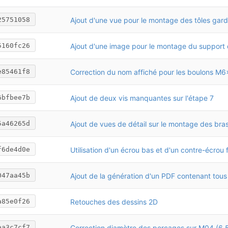
25751058
5160fc26
e85461f8
Ajout de deux vis manquantes sur l'étape 7
6bfbee7b
5a46265d
f6de4d0e
047aa45b
Retouches des dessins 2D
a85e0f26
aa3c7cf7