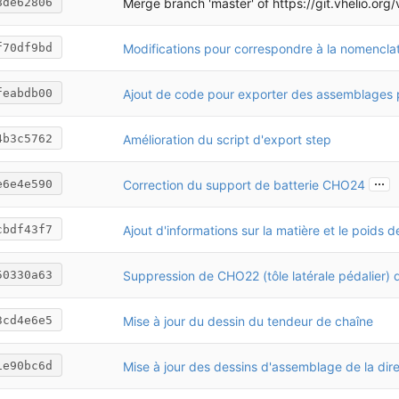
Merge branch 'master' of
https://git.vhelio.org/vhelio/vh
8de62806
Modifications pour correspondre à la nomencla
f70df9bd
feabdb00
Amélioration du script d'export step
4b3c5762
...
Correction du support de batterie CHO24
e6e4e590
cbdf43f7
50330a63
Mise à jour du dessin du tendeur de chaîne
3cd4e6e5
Mise à jour des dessins d'assemblage de la dire
1e90bc6d