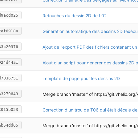
Retouches du dessin 2D de L02
d9acd025
faf6918a
83c20376
924d44a1
Template de page pour les dessins 2D
d7036751
Merge branch 'master' of
https://git.vhelio.org/vhelio/vh
33279643
Correction d'un trou de T06 qui était décalé d
3015b053
Merge branch 'master' of
https://git.vhelio.org/vhelio/vh
ab54dd65