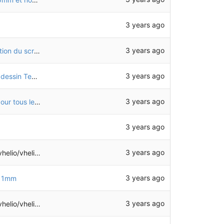
3 years ago
3 years ago
Génération automatique des dessins 2D (exécution du script)
3 years ago
Ajout de l'export PDF des fichiers contenant un dessin TechDraw
3 years ago
Ajout d'un script pour générer des dessins 2D pour tous les tubes
3 years ago
3 years ago
eliotech-freecad
3 years ago
e 1mm
3 years ago
eliotech-freecad