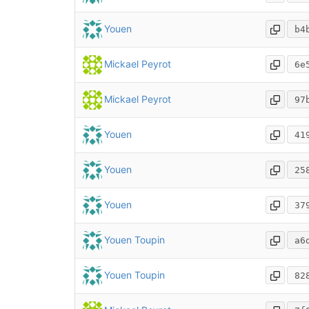
Youen
b4
Mickael Peyrot
6e
Mickael Peyrot
97
Youen
41
Youen
25
Youen
37
Youen Toupin
a6
Youen Toupin
82