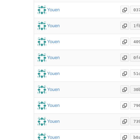
Youen
03
Youen
1f
Youen
40
Youen
0f
Youen
51
Youen
30
Youen
79
Youen
73
Youen
b0