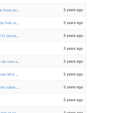
3 years ago
Ajout d'une vue pour le montage des tôles garde-boue avant
3 years ago
Ajout d'une image pour le montage du support de frein arrière CHO34
3 years ago
Correction du nom affiché pour les boulons M6x12 (anciennement M6x14)
3 years ago
3 years ago
Ajout de vues de détail sur le montage des bras de roue avant CHO47 et des supports de frein CHO34
3 years ago
Utilisation d'un écrou bas et d'un contre-écrou frein M14 pour les axes de roue avant
3 years ago
Ajout de la génération d'un PDF contenant tous les tubes (une page par tube)
3 years ago
3 years ago
Correction diamètre des perçages sur M04 (6.5mm et non pas 6mm)