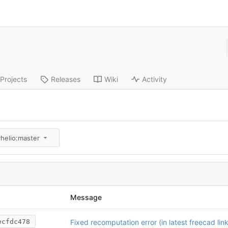
Projects
Releases
Wiki
Activity
helio:master
Message
ecfdc478