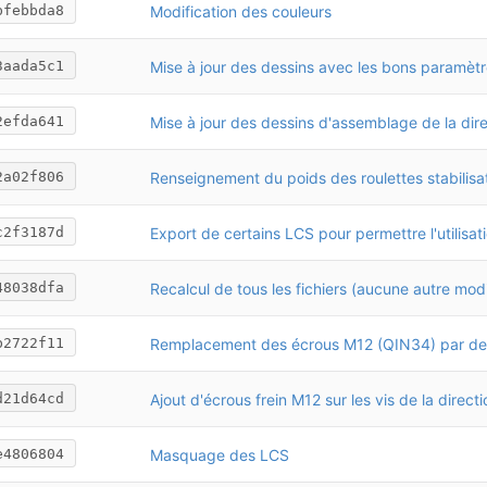
Modification des couleurs
bfebbda8
3aada5c1
Mise à jour des dessins d'assemblage de la dire
2efda641
2a02f806
c2f3187d
Recalcul de tous les fichiers (aucune autre modi
48038dfa
b2722f11
Ajout d'écrous frein M12 sur les vis de la directi
d21d64cd
Masquage des LCS
e4806804