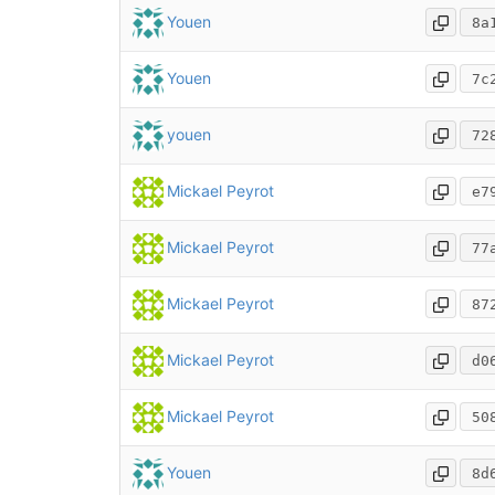
Youen
8a
Youen
7c
youen
72
Mickael Peyrot
e7
Mickael Peyrot
77
Mickael Peyrot
87
Mickael Peyrot
d0
Mickael Peyrot
50
Youen
8d