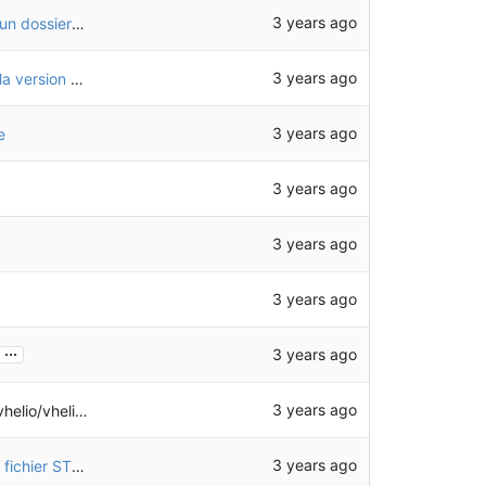
3 years ago
Déplacement des dessins SVG des tubes dans un dossier dédié
3 years ago
Recalcul des pièces qui ont été modifiées sans la version "link branch"
3 years ago
e
3 years ago
3 years ago
3 years ago
...
3 years ago
3 years ago
eliotech-freecad
3 years ago
Modification du script d'export pour générer un fichier STEP pour chaque configuration (basique, motorisée, etc.)