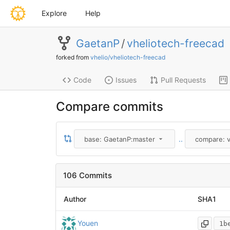
Explore
Help
GaetanP
/
vheliotech-freecad
forked from
vhelio/vheliotech-freecad
Code
Issues
Pull Requests
Compare commits
..
base: GaetanP:master
compare: v
106 Commits
Author
SHA1
Youen
1b