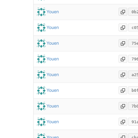
Youen
0b
Youen
c0
Youen
75
Youen
79
Youen
a2
Youen
b0
Youen
7b
Youen
91
Youen
cb