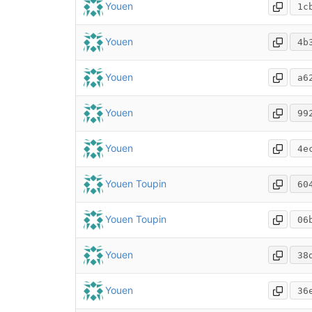
Youen
1c
Youen
4b
Youen
a6
Youen
99
Youen
4e
Youen Toupin
60
Youen Toupin
06
Youen
38
Youen
36