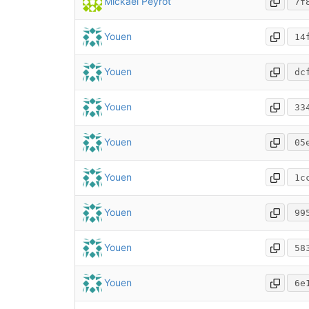
Mickael Peyrot
7f
Youen
14
Youen
dc
Youen
33
Youen
05
Youen
1c
Youen
99
Youen
58
Youen
6e