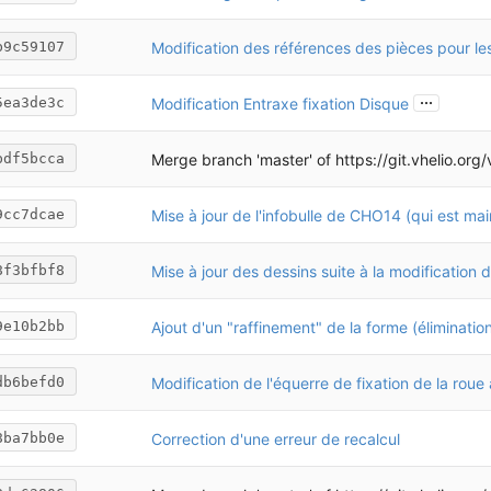
b9c59107
...
Modification Entraxe fixation Disque
5ea3de3c
Merge branch 'master' of
https://git.vhelio.org/vhelio/vh
bdf5bcca
9cc7dcae
8f3bfbf8
9e10b2bb
db6befd0
Correction d'une erreur de recalcul
8ba7bb0e