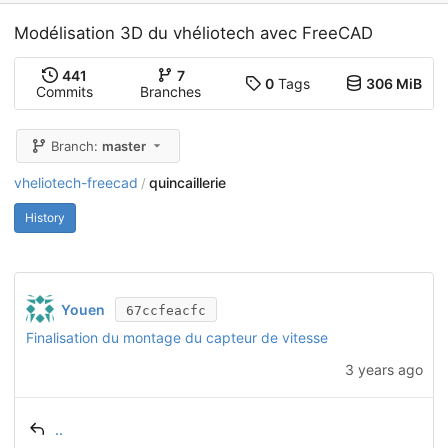
Modélisation 3D du vhéliotech avec FreeCAD
441
7
0
Tags
306 MiB
Commits
Branches
Branch:
master
vheliotech-freecad
quincaillerie
/
History
Youen
67ccfeacfc
Finalisation du montage du capteur de vitesse
3 years ago
..