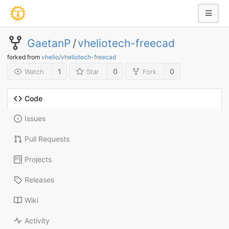
GaetanP
/
vheliotech-freecad
forked from
vhelio/vheliotech-freecad
1
0
0
Watch
Star
Fork
Code
Issues
Pull Requests
Projects
Releases
Wiki
Activity