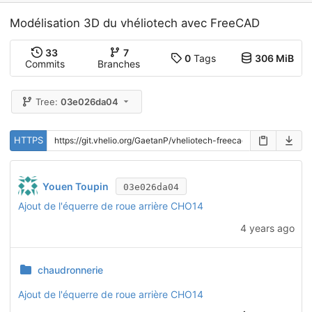
Modélisation 3D du vhéliotech avec FreeCAD
33
7
0
Tags
306 MiB
Commits
Branches
Tree:
03e026da04
HTTPS
Youen Toupin
03e026da04
Ajout de l'équerre de roue arrière CHO14
4 years ago
chaudronnerie
Ajout de l'équerre de roue arrière CHO14