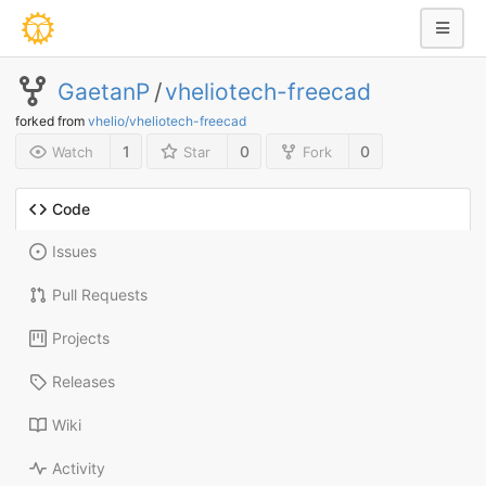
GaetanP
/
vheliotech-freecad
forked from
vhelio/vheliotech-freecad
1
0
0
Watch
Star
Fork
Code
Issues
Pull Requests
Projects
Releases
Wiki
Activity