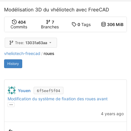
Modélisation 3D du vhéliotech avec FreeCAD
404
7
0
Tags
306 MiB
Commits
Branches
Tree:
13031a63aa
vheliotech-freecad
roues
/
History
Youen
6f5eef5f04
Modification du système de fixation des roues avant
...
4 years ago