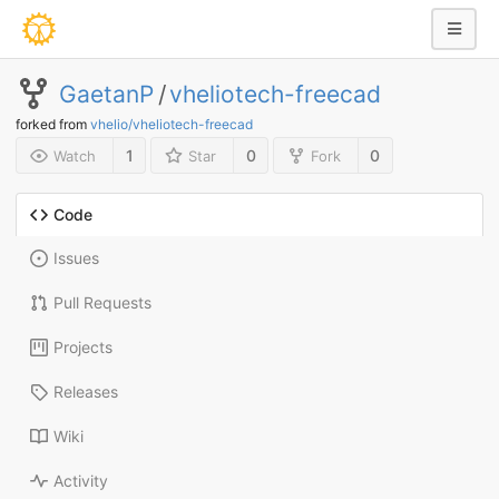
GaetanP
/
vheliotech-freecad
forked from
vhelio/vheliotech-freecad
1
0
0
Watch
Star
Fork
Code
Issues
Pull Requests
Projects
Releases
Wiki
Activity