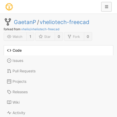
GaetanP
/
vheliotech-freecad
forked from
vhelio/vheliotech-freecad
1
0
0
Watch
Star
Fork
Code
Issues
Pull Requests
Projects
Releases
Wiki
Activity