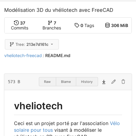
Modélisation 3D du vhéliotech avec FreeCAD
37
7
0
Tags
306 MiB
Commits
Branches
Tree:
213e7d161c
vheliotech-freecad
README.md
/
573 B
Raw
Blame
History
vheliotech
Ceci est un projet porté par l'association
Vélo
solaire pour tous
visant à modéliser le