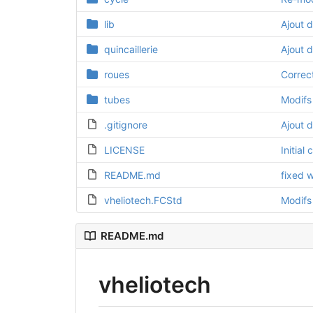
lib
Ajout 
quincaillerie
Ajout 
roues
Correc
tubes
Modifs
.gitignore
Ajout 
LICENSE
Initial
README.md
fixed w
vheliotech.FCStd
Modifs
README.md
vheliotech