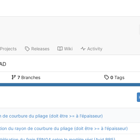
Projects
Releases
Wiki
Activity
CAD
7
Branches
0
Tags
 de courbure du pliage (doit être >= à l'épaisseur)
ion du rayon de courbure du pliage (doit être >= à l'épaisseur)
élisation du frein FRN04 selon le modèle réel (Avid BB5)