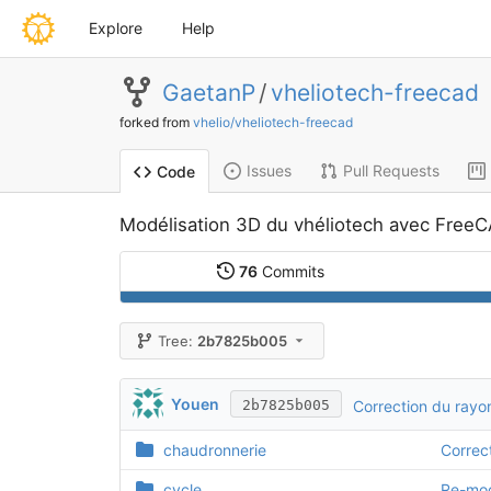
Explore
Help
GaetanP
/
vheliotech-freecad
forked from
vhelio/vheliotech-freecad
Issues
Pull Requests
Code
Modélisation 3D du vhéliotech avec Free
76
Commits
Tree:
2b7825b005
Youen
Correction du rayon
2b7825b005
chaudronnerie
Correct
cycle
Re-mod