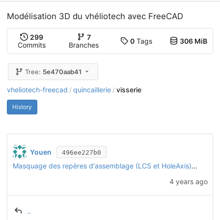
Modélisation 3D du vhéliotech avec FreeCAD
299
7
0
Tags
306 MiB
Commits
Branches
Tree:
5e470aab41
vheliotech-freecad
quincaillerie
visserie
/
/
History
Youen
496ee227b0
Masquage des repères d'assemblage (LCS et HoleAxis) sur toutes les pièces
4 years ago
..