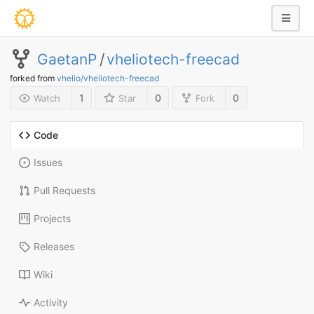
GaetanP
/
vheliotech-freecad
forked from
vhelio/vheliotech-freecad
1
0
0
Watch
Star
Fork
Code
Issues
Pull Requests
Projects
Releases
Wiki
Activity