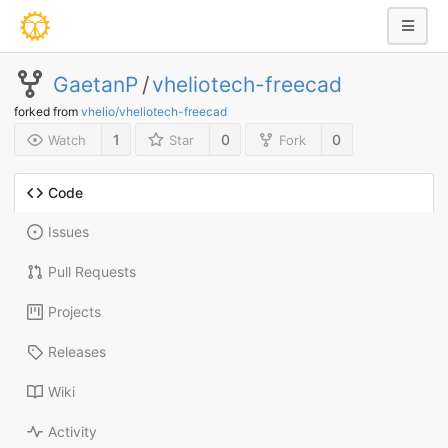
GaetanP
/
vheliotech-freecad
forked from
vhelio/vheliotech-freecad
1
0
0
Watch
Star
Fork
Code
Issues
Pull Requests
Projects
Releases
Wiki
Activity