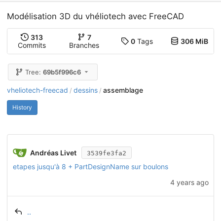
Modélisation 3D du vhéliotech avec FreeCAD
313
7
0
Tags
306 MiB
Commits
Branches
Tree:
69b5f996c6
vheliotech-freecad
dessins
assemblage
/
/
History
Andréas Livet
3539fe3fa2
etapes jusqu'à 8 + PartDesignName sur boulons
4 years ago
..