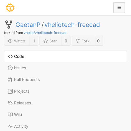
GaetanP
/
vheliotech-freecad
forked from
vhelio/vheliotech-freecad
1
0
0
Watch
Star
Fork
Code
Issues
Pull Requests
Projects
Releases
Wiki
Activity