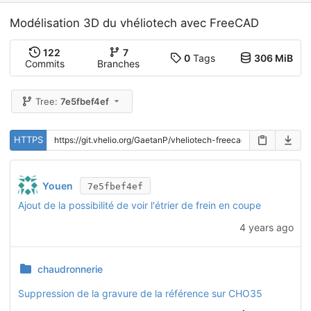
Modélisation 3D du vhéliotech avec FreeCAD
122
7
0
Tags
306 MiB
Commits
Branches
Tree:
7e5fbef4ef
HTTPS
Youen
7e5fbef4ef
Ajout de la possibilité de voir l'étrier de frein en coupe
4 years ago
chaudronnerie
Suppression de la gravure de la référence sur CHO35