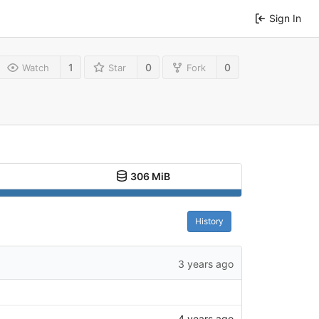
Sign In
1
0
0
Watch
Star
Fork
306 MiB
History
3 years ago
4 years ago