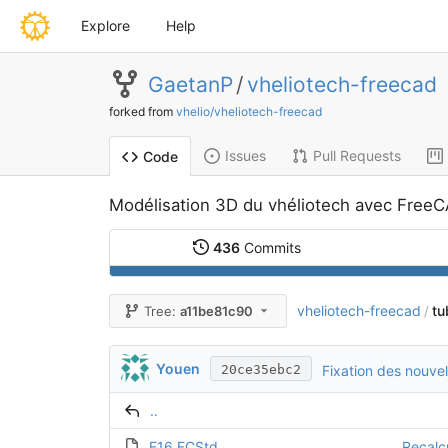
Explore
Help
GaetanP
/
vheliotech-freecad
forked from
vhelio/vheliotech-freecad
Issues
Pull Requests
Code
Modélisation 3D du vhéliotech avec Free
436
Commits
vheliotech-freecad
tu
Tree:
a11be81c90
/
Youen
Fixation des nouvell
20ce35ebc2
..
E16.FCStd
Recalc