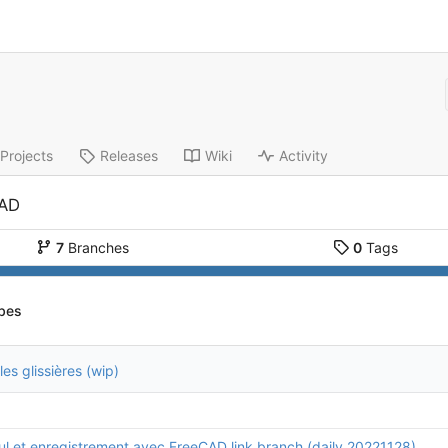
Projects
Releases
Wiki
Activity
CAD
7
Branches
0
Tags
bes
es glissières (wip)
ul et enregistrement avec FreeCAD link branch (daily 20221128)