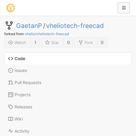
GaetanP
/
vheliotech-freecad
forked from
vhelio/vheliotech-freecad
1
0
0
Watch
Star
Fork
Code
Issues
Pull Requests
Projects
Releases
Wiki
Activity