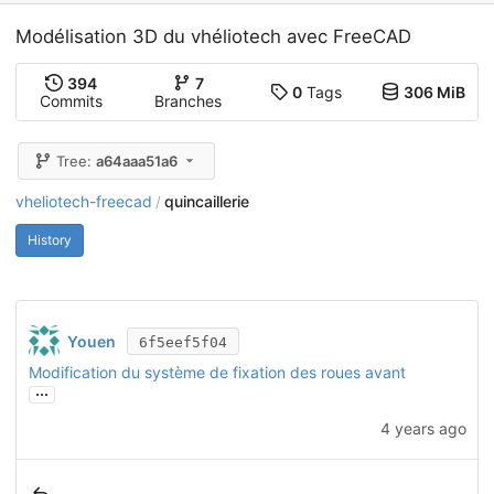
Modélisation 3D du vhéliotech avec FreeCAD
394
7
0
Tags
306 MiB
Commits
Branches
Tree:
a64aaa51a6
vheliotech-freecad
quincaillerie
/
History
Youen
6f5eef5f04
Modification du système de fixation des roues avant
...
4 years ago