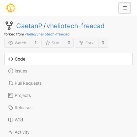
GaetanP
/
vheliotech-freecad
forked from
vhelio/vheliotech-freecad
1
0
0
Watch
Star
Fork
Code
Issues
Pull Requests
Projects
Releases
Wiki
Activity