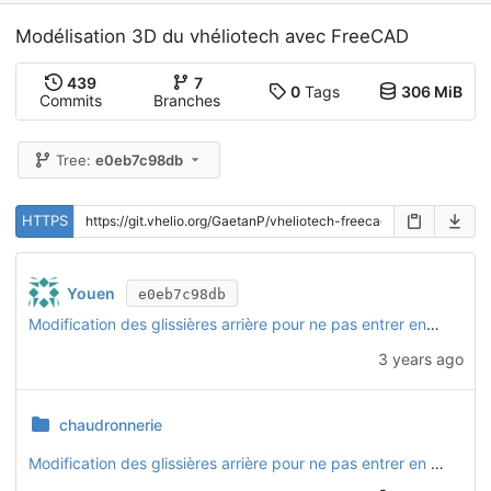
Modélisation 3D du vhéliotech avec FreeCAD
439
7
0
Tags
306 MiB
Commits
Branches
Tree:
e0eb7c98db
HTTPS
Youen
e0eb7c98db
Modification des glissières arrière pour ne pas entrer en collision avec les boulons de fixation des M01
3 years ago
chaudronnerie
Modification des glissières arrière pour ne pas entrer en collision avec les boulons de fixation des M01