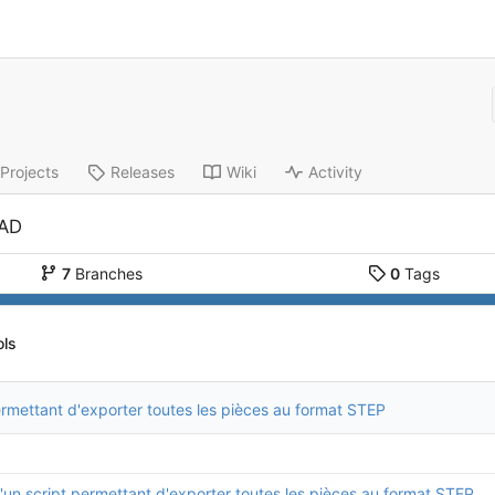
Projects
Releases
Wiki
Activity
CAD
7
Branches
0
Tags
ols
ermettant d'exporter toutes les pièces au format STEP
'un script permettant d'exporter toutes les pièces au format STEP