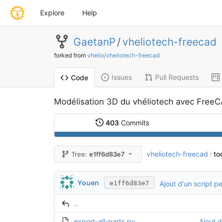
Explore
Help
GaetanP
/
vheliotech-freecad
forked from
vhelio/vheliotech-freecad
Issues
Pull Requests
Code
Modélisation 3D du vhéliotech avec Free
403
Commits
vheliotech-freecad
to
Tree:
e1ff6d83e7
/
Youen
Ajout d'un script p
e1ff6d83e7
..
export-all-parts.py
Ajout d