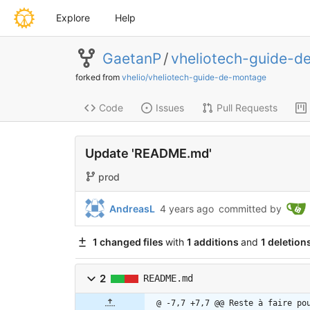
Explore
Help
GaetanP
/
vheliotech-guide-d
forked from
vhelio/vheliotech-guide-de-montage
Code
Issues
Pull Requests
Update 'README.md'
prod
AndreasL
4 years ago
committed by
1 changed files
with
1 additions
and
1 deletion
2
README.md
@ -7,7 +7,7 @@ Reste à faire po