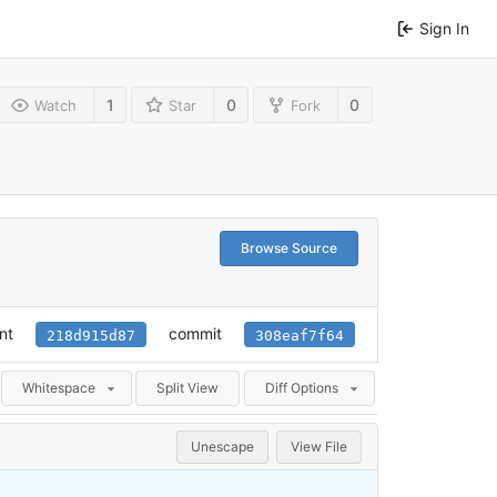
Sign In
1
0
0
Watch
Star
Fork
Browse Source
nt
commit
218d915d87
308eaf7f64
Whitespace
Split View
Diff Options
Unescape
View File