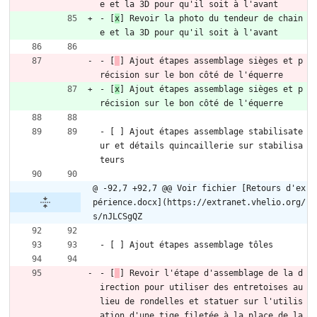
e et la 3D pour qu'il soit à l'avant
- [
x
] Revoir la photo du tendeur de chain
e et la 3D pour qu'il soit à l'avant
- [
] Ajout étapes assemblage sièges et p
récision sur le bon côté de l'équerre
- [
x
] Ajout étapes assemblage sièges et p
récision sur le bon côté de l'équerre
- [ ] Ajout étapes assemblage stabilisate
ur et détails quincaillerie sur stabilisa
teurs
@ -92,7 +92,7 @@ Voir fichier [Retours d'ex
périence.docx](https://extranet.vhelio.org/
s/nJLCSgQZ
- [ ] Ajout étapes assemblage tôles
- [
] Revoir l'étape d'assemblage de la d
irection pour utiliser des entretoises au 
lieu de rondelles et statuer sur l'utilis
ation d'une tige filetée à la place de la 