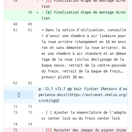
- [
] Finalisation étape de montage direc
tion
- [
x
] Finalisation étape de montage direc
tion
> Dans la notice d’utilisation, conseille
r d’avoir une chambre à air linéaire pour 
la roue arrière (changement en 10 mn envi
ron et sans démonter la roue arrière). Av
ec une chambre à air standard et un démon
tage de la roue (inclus déclipsage de la 
baque nexus, retrait de la contre-poussée 
du frein, retrait de la baque de frein…, 
prévoir plutôt 30 mn.
@ -72,7 +72,7 @@ Voir fichier [Retours d'ex
périence.docx](https://extranet.vhelio.org/
s/nJLCSgQZ
- [ ] Ajouter la nomenclature de l'adapte
ur center lock ou du frein center lock
- [
] Rajouter des images du pignon shima