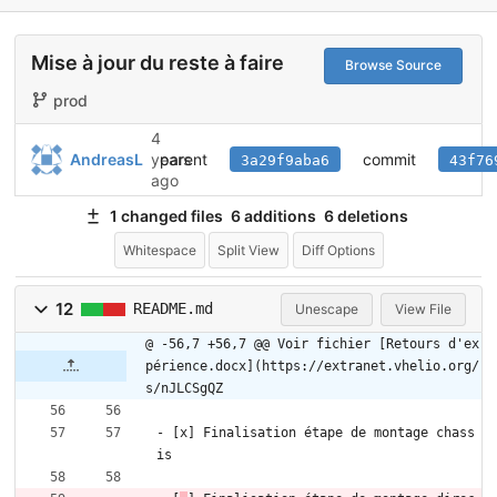
Mise à jour du reste à faire
Browse Source
prod
4
parent
commit
AndreasL
years
3a29f9aba6
43f76
ago
1 changed files
6 additions
6 deletions
Whitespace
Split View
Diff Options
12
README.md
Unescape
View File
@ -56,7 +56,7 @@ Voir fichier [Retours d'ex
périence.docx](https://extranet.vhelio.org/
s/nJLCSgQZ
- [x] Finalisation étape de montage chass
is