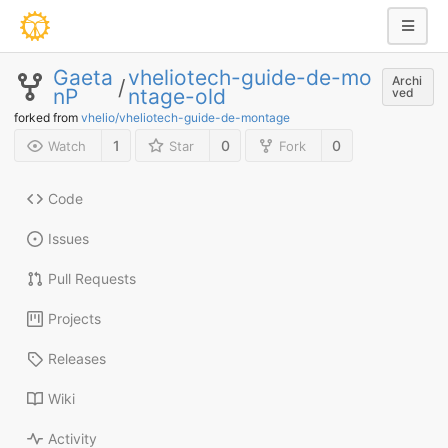
Gaeta
vheliotech-guide-de-mo
Archi
/
nP
ntage-old
ved
forked from
vhelio/vheliotech-guide-de-montage
1
0
0
Watch
Star
Fork
Code
Issues
Pull Requests
Projects
Releases
Wiki
Activity