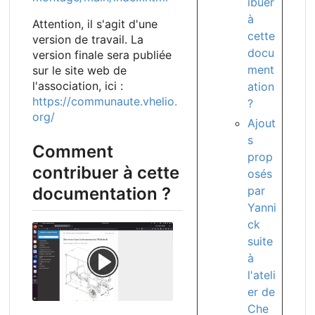
ibuer
à
Attention, il s'agit d'une
cette
version de travail. La
docu
version finale sera publiée
ment
sur le site web de
l'association, ici :
ation
https://communaute.vhelio.
?
org/
Ajout
s
Comment
prop
contribuer à cette
osés
par
documentation ?
Yanni
ck
suite
à
l'ateli
er de
Che