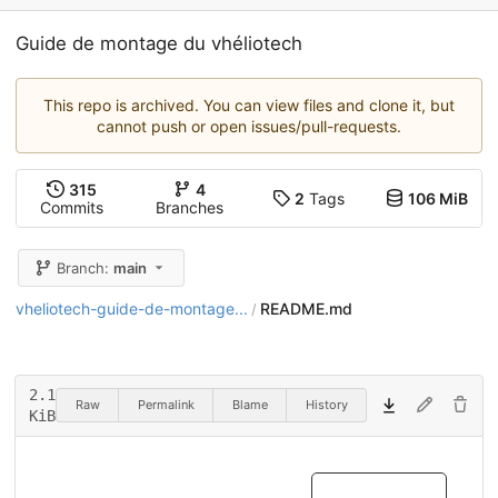
Guide de montage du vhéliotech
This repo is archived. You can view files and clone it, but
cannot push or open issues/pull-requests.
315
4
2
Tags
106 MiB
Commits
Branches
Branch:
main
vheliotech-guide-de-montage...
README.md
/
2.1
Raw
Permalink
Blame
History
KiB