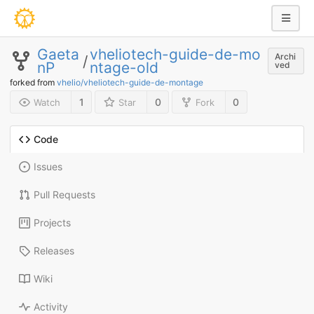
Gaeta
vheliotech-guide-de-mo
Archi
/
nP
ntage-old
ved
forked from
vhelio/vheliotech-guide-de-montage
1
0
0
Watch
Star
Fork
Code
Issues
Pull Requests
Projects
Releases
Wiki
Activity