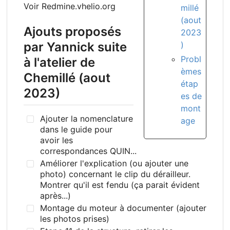
Voir Redmine.vhelio.org
millé
(aout
Ajouts proposés
2023
)
par Yannick suite
Probl
à l'atelier de
èmes
Chemillé (aout
étap
2023)
es de
mont
Ajouter la nomenclature
age
dans le guide pour
avoir les
correspondances QUIN...
Améliorer l'explication (ou ajouter une
photo) concernant le clip du dérailleur.
Montrer qu'il est fendu (ça parait évident
après...)
Montage du moteur à documenter (ajouter
les photos prises)