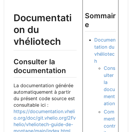
Sommair
Documentati
e
on du
vhéliotech
Documen
tation du
vhéliotec
Consulter la
h
Cons
documentation
ulter
la
La documentation générée
docu
automatiquement à partir
ment
du présent code source est
ation
consultable ici :
https://documentation.vheli
Com
o.org/doc/git.vhelio.org!2Fv
ment
helio/vheliotech-guide-de-
contr
montage/main/index.html