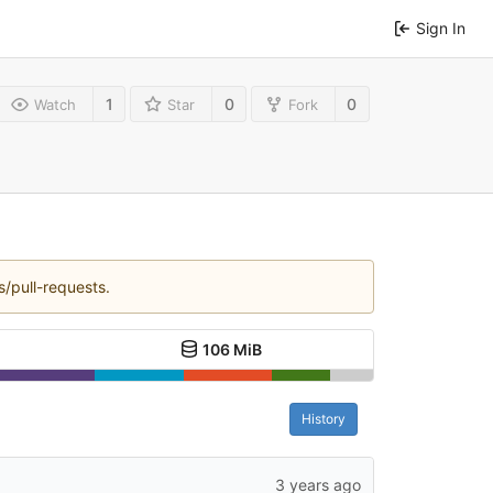
Sign In
1
0
0
Watch
Star
Fork
s/pull-requests.
106 MiB
History
3 years ago