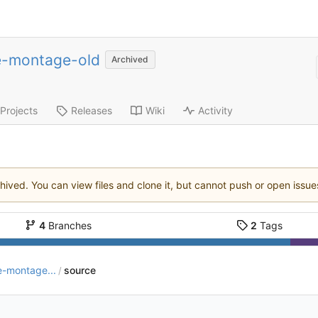
e-montage-old
Archived
Projects
Releases
Wiki
Activity
chived. You can view files and clone it, but cannot push or open issue
4
Branches
2
Tags
e-montage...
source
/