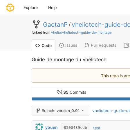
Explore
Help
GaetanP
/
vheliotech-guide-d
forked from
vhelio/vheliotech-guide-de-montage
Issues
Pull Requests
Code
Guide de montage du vhéliotech
This repo is ar
35
Commits
vheliotech-guide-d
Branch:
version_0.01
youen
test
8500439cdb