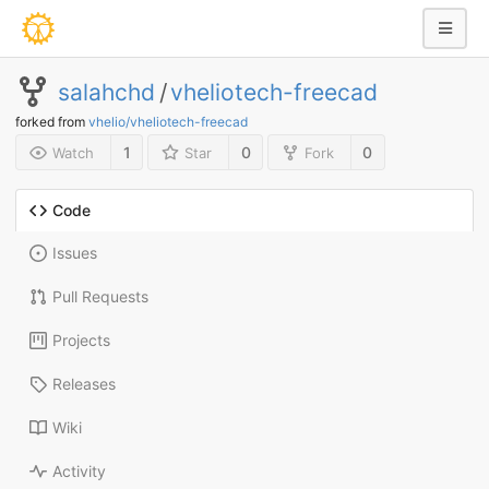
salahchd
/
vheliotech-freecad
forked from
vhelio/vheliotech-freecad
1
0
0
Watch
Star
Fork
Code
Issues
Pull Requests
Projects
Releases
Wiki
Activity