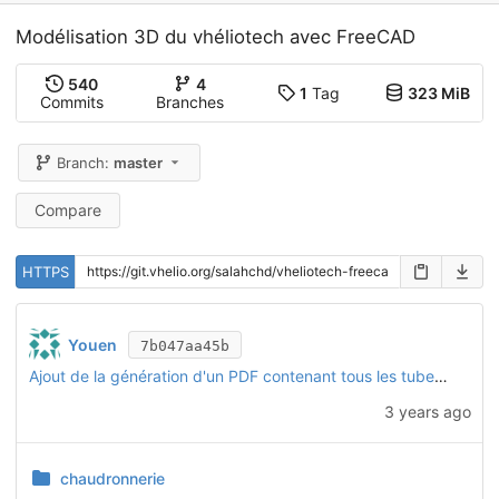
Modélisation 3D du vhéliotech avec FreeCAD
540
4
1
Tag
323 MiB
Commits
Branches
Branch:
master
Compare
HTTPS
Youen
7b047aa45b
Ajout de la génération d'un PDF contenant tous les tubes (une page par tube)
3 years ago
chaudronnerie