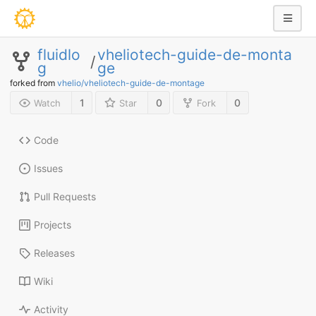
fluidlo
vheliotech-guide-de-monta
/
g
ge
forked from
vhelio/vheliotech-guide-de-montage
1
0
0
Watch
Star
Fork
Code
Issues
Pull Requests
Projects
Releases
Wiki
Activity