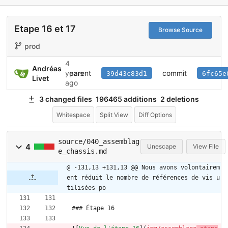
Etape 16 et 17
Browse Source
prod
4
Andréas
parent
commit
years
39d43c83d1
6fc65e
Livet
ago
3 changed files
196465 additions
2 deletions
Whitespace
Split View
Diff Options
source/040_assemblag
4
Unescape
View File
e_chassis.md
@ -131,13 +131,13 @@ Nous avons volontairem
ent réduit le nombre de références de vis u
tilisées po
### Étape 16