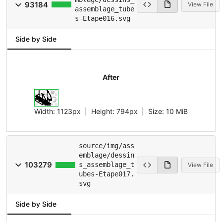
93184
View File
assemblage_tube
s-Etape016.svg
Side by Side
After
Width:
1123px
| Height:
794px
|
Size:
10 MiB
source/img/ass
emblage/dessin
103279
s_assemblage_t
View File
ubes-Etape017.
svg
Side by Side