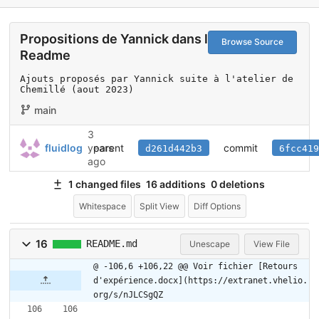
Propositions de Yannick dans le
Browse Source
Readme
Ajouts proposés par Yannick suite à l'atelier de 
Chemillé (aout 2023)
main
3
parent
commit
fluidlog
years
d261d442b3
6fcc419
ago
1 changed files
16 additions
0 deletions
Whitespace
Split View
Diff Options
16
README.md
Unescape
View File
@ -106,6 +106,22 @@ Voir fichier [Retours 
d'expérience.docx](https://extranet.vhelio.
org/s/nJLCSgQZ