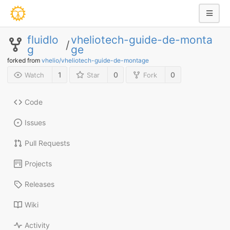
fluidlo
vheliotech-guide-de-monta
/
g
ge
forked from
vhelio/vheliotech-guide-de-montage
1
0
0
Watch
Star
Fork
Code
Issues
Pull Requests
Projects
Releases
Wiki
Activity