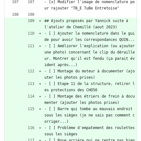
- [x] Modifier l'image de nomenclature po
ur rajouter "TB_E TuBe Entretoise"
## Ajouts proposés par Yannick suite à 
l'atelier de Chemillé (aout 2023)
- [ ] Ajouter la nomenclature dans le gui
de pour avoir les correspondances QUIN...
- [ ] Améliorer l'explication (ou ajouter 
une photo) concernant le clip du déraille
ur. Montrer qu'il est fendu (ça parait év
ident après...)
- [ ] Montage du moteur à documenter (ajo
uter les photos prises)
- [ ] Etape 11 de la structure, retirer l
es protections des CHO50
- [ ] Montage des étriers de frein à docu
menter (ajouter les photos prises)
- [ ] Barre qui tombe au mauvais endroit 
sous les sièges (je ne sais pas comment c
orriger...)
- [ ] Problème d'empatement des roulettes 
sous les sièges
- [ ] Roue arrière qui ne rentre pas bien