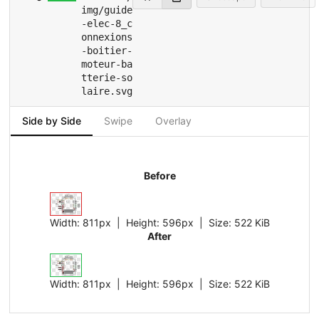
img/guide
-elec-8_c
onnexions
-boitier-
moteur-ba
tterie-so
laire.svg
Side by Side
Swipe
Overlay
Before
Width:
811px
| Height:
596px
|
Size:
522 KiB
After
Width:
811px
| Height:
596px
|
Size:
522 KiB