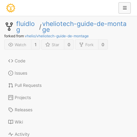
fluidlo
vheliotech-guide-de-monta
/
g
ge
forked from
vhelio/vheliotech-guide-de-montage
1
0
0
Watch
Star
Fork
Code
Issues
Pull Requests
Projects
Releases
Wiki
Activity