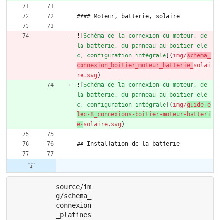
#### Moteur, batterie, solaire
![
Schéma de la connexion du moteur, de 
la batterie, du panneau au boitier ele
c, configuration intégrale
](
img/
schema_
connexion_boitier_moteur_batterie_
solai
re.svg
)
![
Schéma de la connexion du moteur, de 
la batterie, du panneau au boitier ele
c, configuration intégrale
](
img/
guide-e
lec-8_connexions-boitier-moteur-batteri
e-
solaire.svg
)
## Installation de la batterie
source/im
g/schema_
connexion
_platines