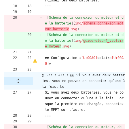
rtissez les deux batteries.
:::
![
Schéma de la connexion du moteur et d
e la batterie
](
img/
schema_connexion_mot
eur_batterie
.svg
)
![
Schéma de la connexion du moteur et d
e la batterie
](
img/
guide-elec-4_vsolair
e_moteur
.svg
)
## Configuration «
solaire
»
@ -27,7 +27,7 @@ Si vous avez deux batter
ies, vous ne pouvez en connecter qu’une à 
la fois. Lo
Si vous avez deux batteries, vous ne po
uvez en connecter qu’une à la fois. Lor
sque la première est chargée, connectez 
le MPPT sur l’autre.
:::
![
Schéma de la connexion du moteur, de 