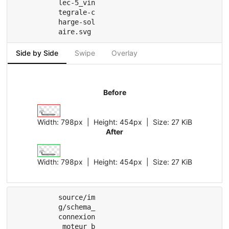
lec-5_vin
tegrale-c
harge-sol
aire.svg
Side by Side
Swipe
Overlay
Before
Width:
798px
| Height:
454px
|
Size:
27 KiB
After
Width:
798px
| Height:
454px
|
Size:
27 KiB
source/im
g/schema_
connexion
_moteur_b