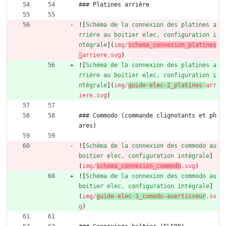
### Platines arrière
![
Schéma de la connexion des platines a
rrière au boitier elec, configuration i
ntégrale
](
img/
schema_connexion_platines
_
arriere.svg
)
![
Schéma de la connexion des platines a
rrière au boitier elec, configuration i
ntégrale
](
img/
guide-elec-2_platines-
arr
iere.svg
)
### Commodo (commande clignotants et ph
ares)
![
Schéma de la connexion des commodo au 
boitier elec, configuration intégrale
]
(
img/
schema_connexion_commodo
.svg
)
![
Schéma de la connexion des commodo au 
boitier elec, configuration intégrale
]
(
img/
guide-elec-3_comodo-avertisseur
.sv
g
)