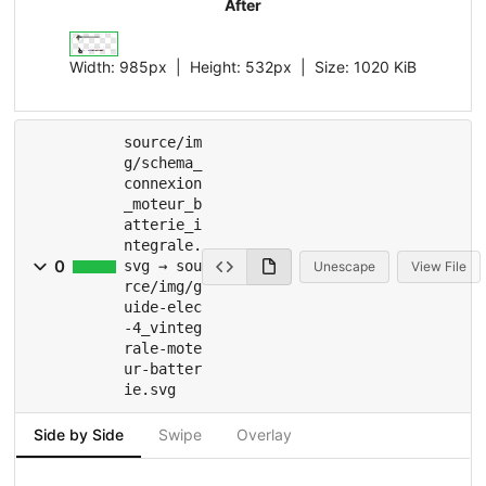
After
Width:
985px
| Height:
532px
|
Size:
1020 KiB
source/im
g/schema_
connexion
_moteur_b
atterie_i
ntegrale.
0
svg → sou
Unescape
View File
rce/img/g
uide-elec
-4_vinteg
rale-mote
ur-batter
ie.svg
Side by Side
Swipe
Overlay