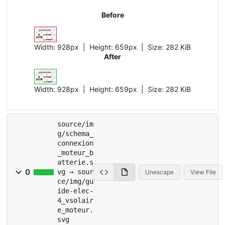
Before
Width:
928px
| Height:
659px
|
Size:
282 KiB
After
Width:
928px
| Height:
659px
|
Size:
282 KiB
source/im
g/schema_
connexion
_moteur_b
atterie.s
0
vg → sour
Unescape
View File
ce/img/gu
ide-elec-
4_vsolair
e_moteur.
svg