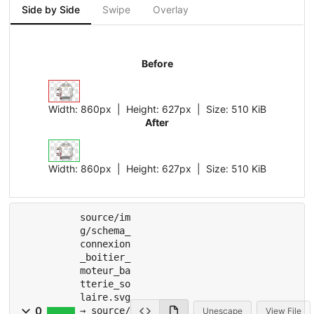
Side by Side
Swipe
Overlay
Before
Width:
860px
| Height:
627px
|
Size:
510 KiB
After
Width:
860px
| Height:
627px
|
Size:
510 KiB
source/im
g/schema_
connexion
_boitier_
moteur_ba
tterie_so
laire.svg
0
→ source/
Unescape
View File