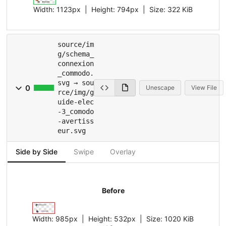
Width:
1123px
| Height:
794px
|
Size:
322 KiB
source/im
g/schema_
connexion
_commodo.
svg → sou
0
Unescape
View File
rce/img/g
uide-elec
-3_comodo
-avertiss
eur.svg
Side by Side
Swipe
Overlay
Before
Width:
985px
| Height:
532px
|
Size:
1020 KiB