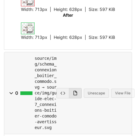
Width:
713px
| Height:
628px
|
Size:
597 KiB
After
Width:
713px
| Height:
628px
|
Size:
597 KiB
source/im
g/schema_
connexion
_boitier_
commodo.s
vg → sour
0
ce/img/gu
Unescape
View File
ide-elec-
7_connexi
ons-boiti
er-comodo
-avertiss
eur.svg