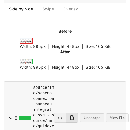
Side by Side
Swipe
Overlay
Before
Width:
995px
| Height:
448px
|
Size:
105 KiB
After
Width:
995px
| Height:
448px
|
Size:
105 KiB
source/im
g/schema_
connexion
_panneau_
integral
e.svg → s
0
Unescape
View File
ource/im
g/guide-e