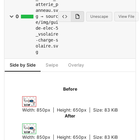
atterie_p
anneau.sv
0
g → sourc
Unescape
View File
e/img/gui
de-elec-5
_vsolaire
-charge-s
olaire.sv
g
Side by Side
Swipe
Overlay
Before
Width:
850px
| Height:
650px
|
Size:
83 KiB
After
Width:
850px
| Height:
650px
|
Size:
83 KiB