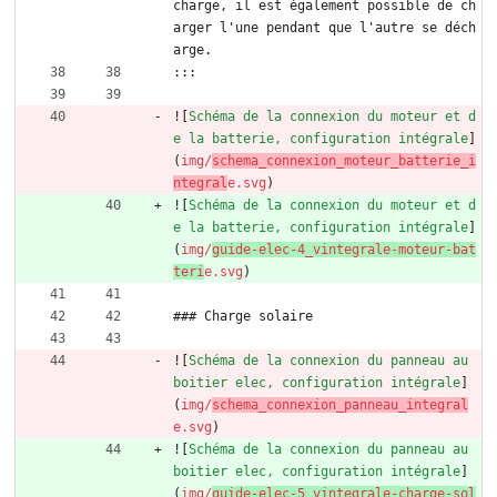
charge, il est également possible de ch
arger l'une pendant que l'autre se déch
arge.
:::
![
Schéma de la connexion du moteur et d
e la batterie, configuration intégrale
]
(
img/
schema_connexion_moteur_batterie_i
ntegral
e.svg
)
![
Schéma de la connexion du moteur et d
e la batterie, configuration intégrale
]
(
img/
guide-elec-4_vintegrale-moteur-bat
teri
e.svg
)
### Charge solaire
![
Schéma de la connexion du panneau au 
boitier elec, configuration intégrale
]
(
img/
schema_connexion_panneau_integral
e.svg
)
![
Schéma de la connexion du panneau au 
boitier elec, configuration intégrale
]
(
img/
guide-elec-5_vintegrale-charge-sol