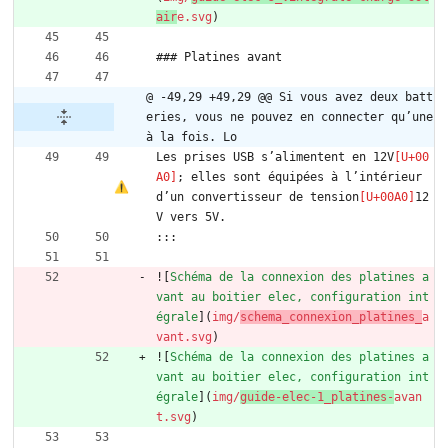
air
e.svg
)
### Platines avant
@ -49,29 +49,29 @@ Si vous avez deux batt
eries, vous ne pouvez en connecter qu’une 
à la fois. Lo
Les prises USB s’alimentent en 12V
; elles sont équipées à l’intérieur 
d’un convertisseur de tension
12
V vers 5V.
:::
![
Schéma de la connexion des platines a
vant au boitier elec, configuration int
égrale
](
img/
schema_connexion_platines_
a
vant.svg
)
![
Schéma de la connexion des platines a
vant au boitier elec, configuration int
égrale
](
img/
guide-elec-1_platines-
avan
t.svg
)