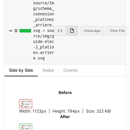
source/im
g/schema_
connexion
_platines
_arriere.
0
svg → sou
Unescape
View File
rce/img/g
uide-elec
-2_platin
es-arrier
e.svg
Side by Side
Swipe
Overlay
Before
Width:
1123px
| Height:
794px
|
Size:
322 KiB
After