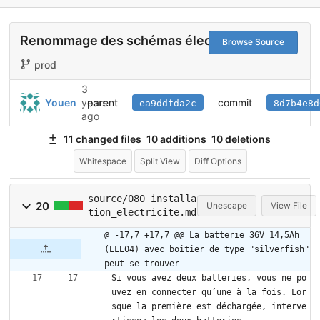
Renommage des schémas électriques
Browse Source
prod
3
parent
commit
Youen
years
ea9ddfda2c
8d7b4e8d
ago
11 changed files
10 additions
10 deletions
Whitespace
Split View
Diff Options
source/080_installa
20
Unescape
View File
tion_electricite.md
@ -17,7 +17,7 @@ La batterie 36V 14,5Ah 
(ELE04) avec boitier de type "silverfish" 
peut se trouver
Si vous avez deux batteries, vous ne po
uvez en connecter qu’une à la fois. Lor
sque la première est déchargée, interve