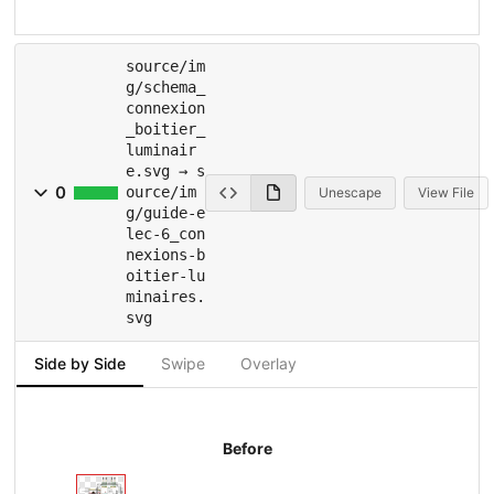
source/im
g/schema_
connexion
_boitier_
luminair
e.svg → s
0
ource/im
Unescape
View File
g/guide-e
lec-6_con
nexions-b
oitier-lu
minaires.
svg
Side by Side
Swipe
Overlay
Before