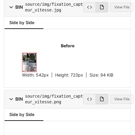
source/img/fixation_capt
BIN
View File
eur_vitesse.jpg
Side by Side
Before
Width:
542px
| Height:
723px
|
Size:
94 KiB
source/img/fixation_capt
BIN
View File
eur_vitesse.png
Side by Side