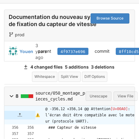
Documentation du nouveau système
Browse Source
de fixation du capteur de vitesse
prod
3
parent
commit
Youen
years
4f9737e696
8ff10cd5
ago
4 changed files
5 additions
3 deletions
Whitespace
Split View
Diff Options
source/050_montage_p
8
Unescape
View File
ieces_cycles.md
@ -356,12 +356,14 @@ Attention
: 
l’écran doit être compatible avec le mote
ur (protocole UART).
### Capteur de vitesse