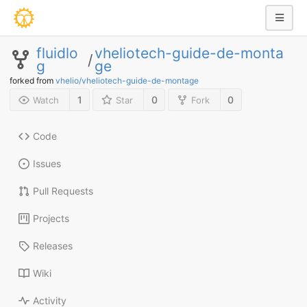
fluidlo
vheliotech-guide-de-monta
/
g
ge
forked from
vhelio/vheliotech-guide-de-montage
1
0
0
Watch
Star
Fork
Code
Issues
Pull Requests
Projects
Releases
Wiki
Activity