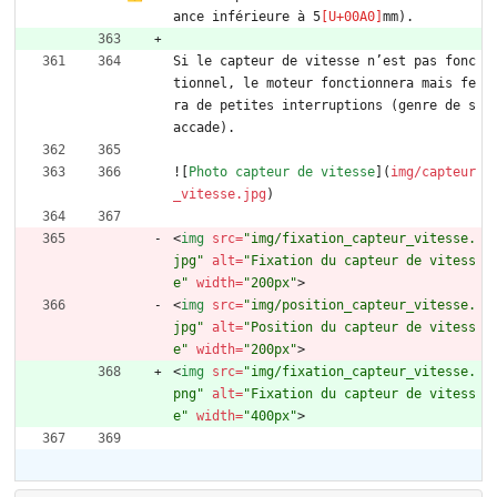
ance inférieure à 5
mm).
Si le capteur de vitesse n’est pas fonc
tionnel, le moteur fonctionnera mais fe
ra de petites interruptions (genre de s
accade).
![
Photo capteur de vitesse
](
img/capteur
_vitesse.jpg
)
<
img
src
=
"img/fixation_capteur_vitesse.
jpg"
alt
=
"Fixation du capteur de vitess
e"
width
=
"200px"
>
<
img
src
=
"img/position_capteur_vitesse.
jpg"
alt
=
"Position du capteur de vitess
e"
width
=
"200px"
>
<
img
src
=
"img/fixation_capteur_vitesse.
png"
alt
=
"Fixation du capteur de vitess
e"
width
=
"400px"
>