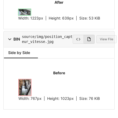
After
Width:
1223px
| Height:
639px
|
Size:
53 KiB
source/img/position_capt
BIN
View File
eur_vitesse.jpg
Side by Side
Before
Width:
767px
| Height:
1023px
|
Size:
76 KiB