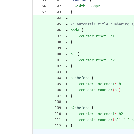
.
resized
{
width
:
550px
;
}
/* Automatic title numbering *
body
{
counter-reset
:
h1
}
h1
{
counter-reset
:
h2
}
h1
:
before
{
counter-increment
:
h1
;
content
:
counter
(
h1
)
". "
}
h2
:
before
{
counter-increment
:
h2
;
content
:
counter
(
h1
)
"."
c
}