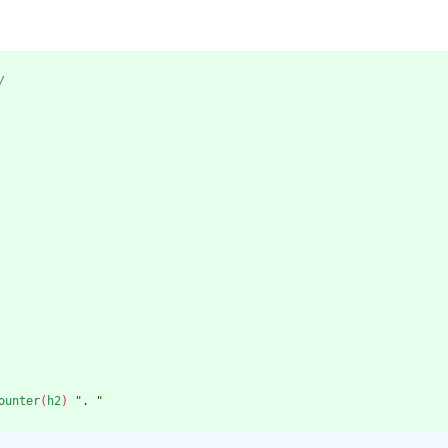
/
ounter
(
h2
)
". "