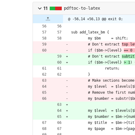
11
pdftoc-to-latex
@ -56,14 +56,13 @@ exit 0;
sub add_latex_bm {
	my $bm     = shift;
	# Don't extract 
top le
	if ($bm->{level} 
== 0 
	# Don't extract 
subtit
	if ($bm->{level} 
> 1
) 
		return;
	}
	# Make sections become
	my $level  = $levels[
	# Remove the first nu
	my $number = substr($
	my $level  = $levels[
	my $number = $bm->{num
	my $title  = $bm->{tit
	my $page   = $bm->{pag