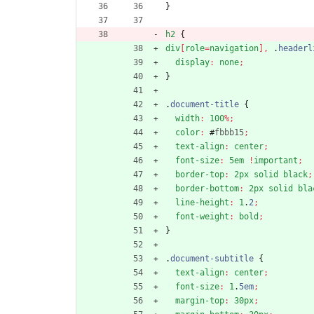
}
h2
{
div
[
role
=
navigation
]
,
.
headerl
display
:
none
;
}
.
document-title
{
width
:
100
%
;
color
:
#
fbbb15
;
text-align
:
center
;
font-size
:
5em
!
important
;
border-top
:
2px
solid
black
;
border-bottom
:
2px
solid
bla
line-height
:
1
.
2
;
font-weight
:
bold
;
}
.
document-subtitle
{
text-align
:
center
;
font-size
:
1
.
5em
;
margin-top
:
30px
;