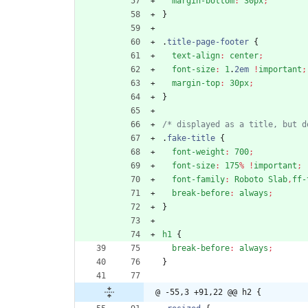
margin-bottom
:
30px
;
}
.
title-page-footer
{
text-align
:
center
;
font-size
:
1
.
2em
!
important
;
margin-top
:
30px
;
}
/* displayed as a title, but d
.
fake-title
{
font-weight
:
700
;
font-size
:
175
%
!
important
;
font-family
:
Roboto
Slab
,
ff-
break-before
:
always
;
}
h1
{
break-before
:
always
;
}
@ -55,3 +91,22 @@ h2 {