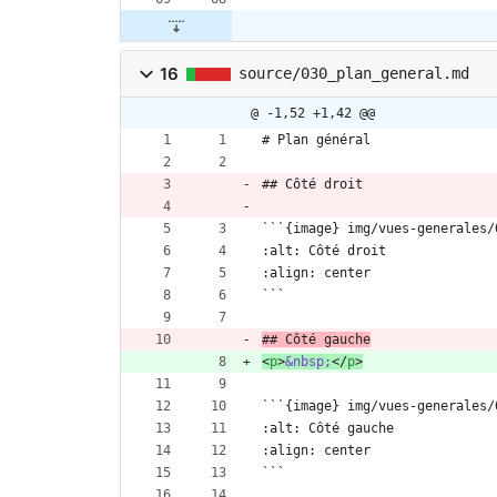
16
source/030_plan_general.md
@ -1,52 +1,42 @@
# Plan général
## Côté droit
```{image} img/vues-generales/
:alt: Côté droit
:align: center
```
## Côté gauche
<
p
>
&nbsp;
<
/
p
>
```{image} img/vues-generales/
:alt: Côté gauche
:align: center
```