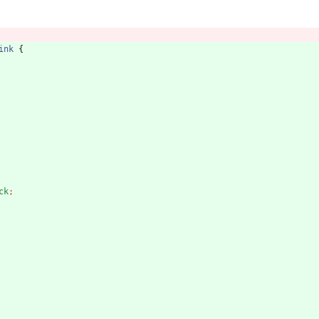
ink
{
ck
;