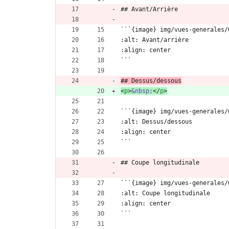
## Avant/Arrière
```{image} img/vues-generales/
:alt: Avant/arrière
:align: center
```
## Dessus/dessous
<
p
>
&nbsp;
<
/
p
>
```{image} img/vues-generales/
:alt: Dessus/dessous
:align: center
```
## Coupe longitudinale
```{image} img/vues-generales/
:alt: Coupe longitudinale
:align: center
```