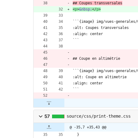
## Coupes transversales
<
p
>
&nbsp;
<
/
p
>
```{image} img/vues-generales/
:alt: Coupes transversales
:align: center
```
## Coupe en altimétrie
```{image} img/vues-generales/
:alt: Coupe en altimetrie
:align: center
```
57
source/css/print-theme.css
@ -35,7 +35,43 @@
}