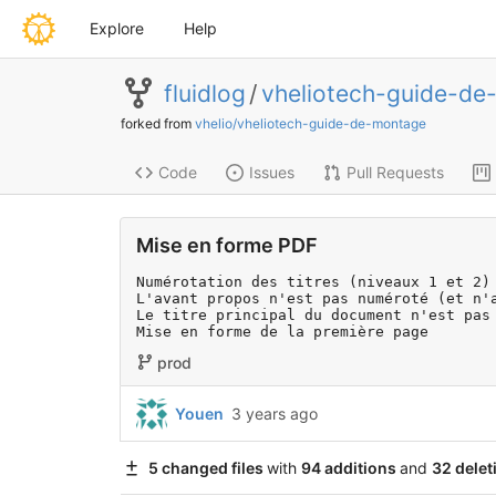
Explore
Help
fluidlog
/
vheliotech-guide-de
forked from
vhelio/vheliotech-guide-de-montage
Code
Issues
Pull Requests
Mise en forme PDF
Numérotation des titres (niveaux 1 et 2)

L'avant propos n'est pas numéroté (et n'a
Le titre principal du document n'est pas 
Mise en forme de la première page
prod
Youen
3 years ago
5 changed files
with
94 additions
and
32 delet