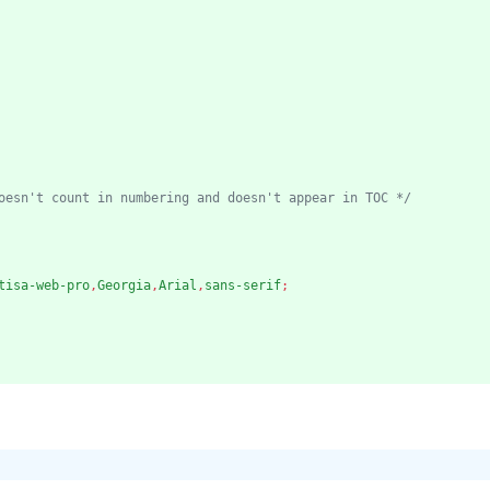
oesn't count in numbering and doesn't appear in TOC */
tisa-web-pro
,
Georgia
,
Arial
,
sans-serif
;