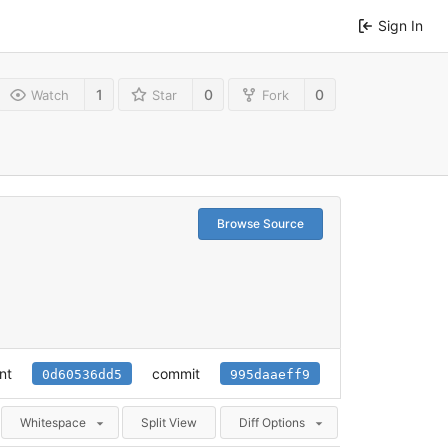
Sign In
1
0
0
Watch
Star
Fork
Browse Source
nt
commit
0d60536dd5
995daaeff9
Whitespace
Split View
Diff Options