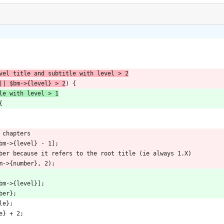
vel title and subtitle with level > 2
|| $bm->{level} > 2
) {
le with level > 1
{
 chapters 
$bm->{level} - 1];
mber because it refers to the root title (ie always 1.X)
bm->{number}, 2);
$bm->{level}];
ber};
le};
e} + 2;