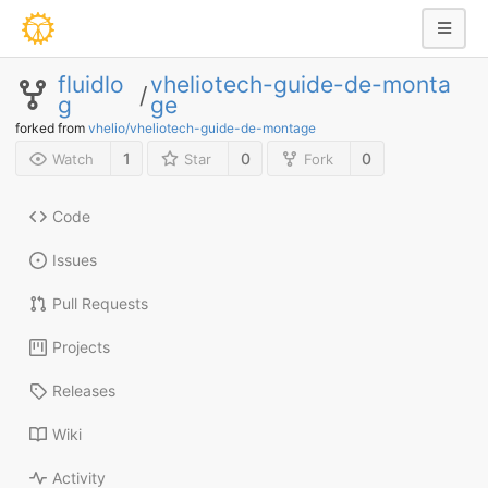
fluidlo
vheliotech-guide-de-monta
/
g
ge
forked from
vhelio/vheliotech-guide-de-montage
1
0
0
Watch
Star
Fork
Code
Issues
Pull Requests
Projects
Releases
Wiki
Activity