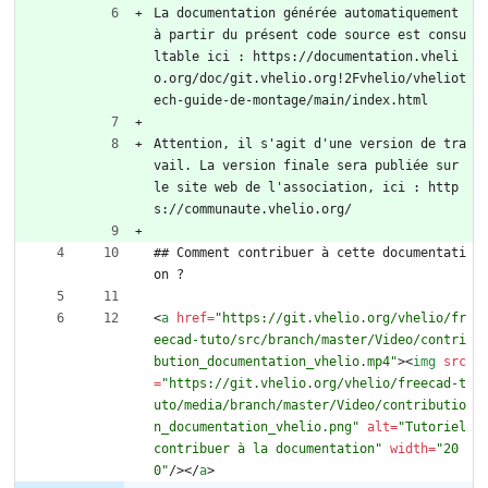
La documentation générée automatiquement 
à partir du présent code source est consu
ltable ici : https://documentation.vheli
o.org/doc/git.vhelio.org!2Fvhelio/vheliot
ech-guide-de-montage/main/index.html
Attention, il s'agit d'une version de tra
vail. La version finale sera publiée sur 
le site web de l'association, ici : http
s://communaute.vhelio.org/
## Comment contribuer à cette documentati
on ?
<
a
href
=
"https://git.vhelio.org/vhelio/fr
eecad-tuto/src/branch/master/Video/contri
bution_documentation_vhelio.mp4"
>
<
img
src
=
"https://git.vhelio.org/vhelio/freecad-t
uto/media/branch/master/Video/contributio
n_documentation_vhelio.png"
alt
=
"Tutoriel 
contribuer à la documentation"
width
=
"20
0"
/
>
<
/
a
>