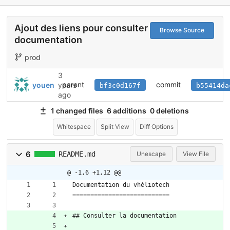
Ajout des liens pour consulter la
Browse Source
documentation
prod
3
parent
commit
youen
years
bf3c0d167f
b55414da
ago
1 changed files
6 additions
0 deletions
Whitespace
Split View
Diff Options
6
README.md
Unescape
View File
@ -1,6 +1,12 @@
Documentation du vhéliotech
===========================
## Consulter la documentation