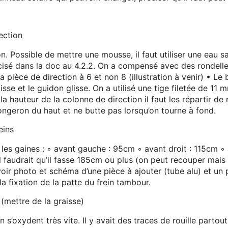
ection
on. Possible de mettre une mousse, il faut utiliser une eau sa
cisé dans la doc au 4.2.2. On a compensé avec des rondell
a pièce de direction à 6 et non 8 (illustration à venir) • L
isse et le guidon glisse. On a utilisé une tige filetée de 11
a hauteur de la colonne de direction il faut les répartir de m
ongeron du haut et ne butte pas lorsqu’on tourne à fond.
eins
 les gaines
: ◦ avant gauche
: 95cm ◦ avant droit
: 115cm ◦ 
 il faudrait qu’il fasse 185cm ou plus (on peut recouper mais 
voir photo et schéma d’une pièce à ajouter (tube alu) et un 
a fixation de la patte du frein tambour.
 (mettre de la graisse)
n s’oxydent très vite. Il y avait des traces de rouille partou