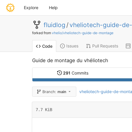
Explore
Help
fluidlog
/
vheliotech-guide-de
forked from
vhelio/vheliotech-guide-de-montage
Issues
Pull Requests
Code
Guide de montage du vhéliotech
291
Commits
vheliotech-guide-de-mont
Branch:
main
7.7 KiB