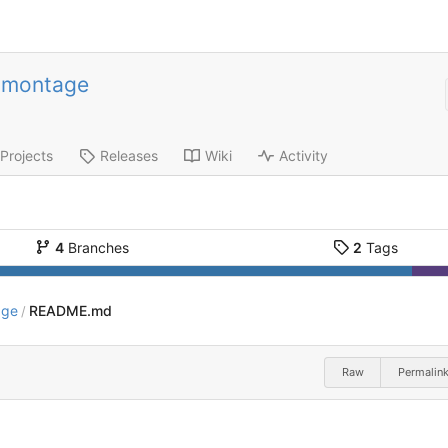
-montage
Projects
Releases
Wiki
Activity
4
Branches
2
Tags
age
README.md
/
Raw
Permalin