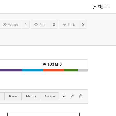
Sign In
1
0
0
Watch
Star
Fork
103 MiB
k
Blame
History
Escape