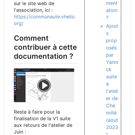
ment
sur le site web de
l'association, ici :
ation
https://communaute.vhelio.
?
org/
Ajout
s
Comment
prop
contribuer à cette
osés
par
documentation ?
Yanni
ck
suite
à
l'ateli
er de
Che
Reste à faire pour la
millé
finalisation de la V1 suite
(aout
aux retours de l'atelier de
2023
Juin :
)