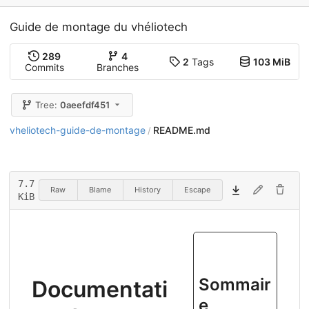
Guide de montage du vhéliotech
289
4
2
Tags
103 MiB
Commits
Branches
Tree:
0aeefdf451
vheliotech-guide-de-montage
README.md
/
7.7
Raw
Blame
History
Escape
KiB
Sommair
Documentati
e