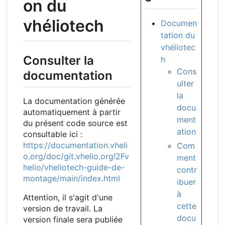
on du
vhéliotech
Documen
tation du
vhéliotec
Consulter la
h
Cons
documentation
ulter
la
La documentation générée
docu
automatiquement à partir
ment
du présent code source est
ation
consultable ici :
https://documentation.vheli
Com
o.org/doc/git.vhelio.org!2Fv
ment
helio/vheliotech-guide-de-
contr
montage/main/index.html
ibuer
à
Attention, il s'agit d'une
cette
version de travail. La
docu
version finale sera publiée