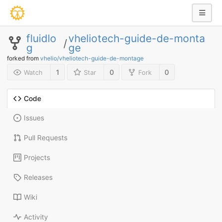
fluidlo
vheliotech-guide-de-monta
/
g
ge
forked from
vhelio/vheliotech-guide-de-montage
1
0
0
Watch
Star
Fork
Code
Issues
Pull Requests
Projects
Releases
Wiki
Activity