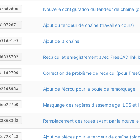
b7bd2d00
Ajout du tendeur de chaîne (travail en cours)
8107267f
Ajout de la chaîne
93fde1e3
d6335702
6ffd2700
Ajout de l'écrou pour la boule de remorquage
021d895a
6ee227b0
883633d8
3c723fc8