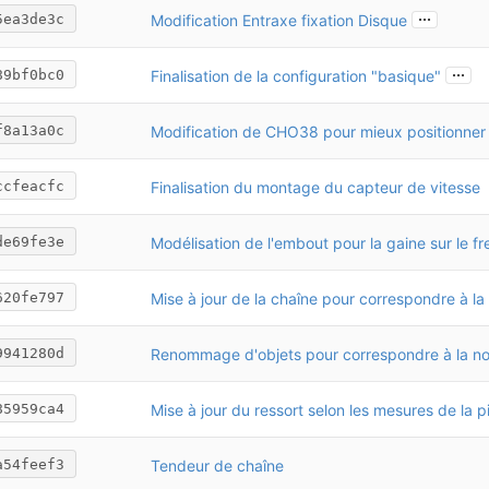
...
Modification Entraxe fixation Disque
5ea3de3c
...
Finalisation de la configuration "basique"
89bf0bc0
Modification de CHO38 pour mieux positionner 
f8a13a0c
Finalisation du montage du capteur de vitesse
ccfeacfc
Modélisation de l'embout pour la gaine sur le fr
de69fe3e
620fe797
Renommage d'objets pour correspondre à la n
9941280d
Mise à jour du ressort selon les mesures de la p
85959ca4
Tendeur de chaîne
a54feef3