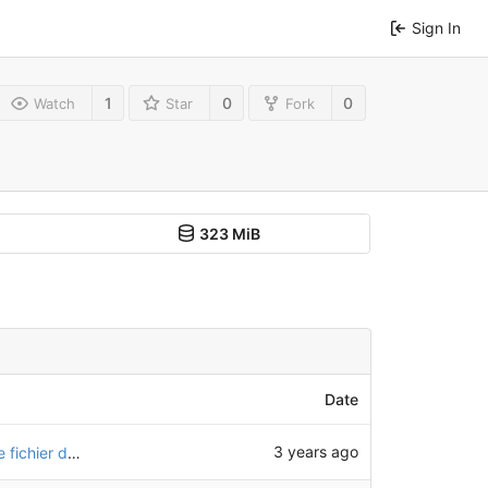
Sign In
1
0
0
Watch
Star
Fork
323 MiB
Date
3 years ago
Ajout de la mention "expérimental" dans chaque fichier de pièce qui ne fait pas partie de la v1.0.0