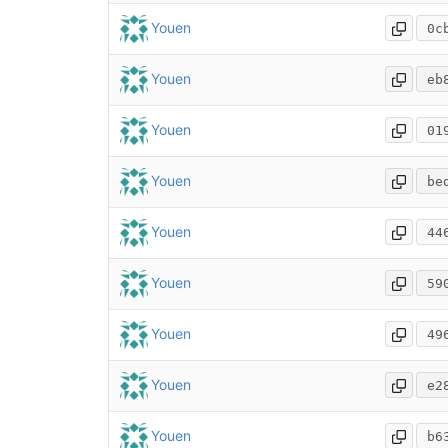
Youen
0c
Youen
eb
Youen
01
Youen
be
Youen
44
Youen
59
Youen
49
Youen
e2
Youen
b6