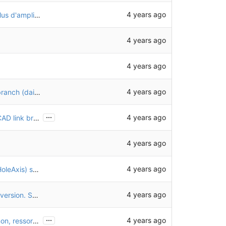
4 years ago
Nouvelle configuration du tendeur de chaîne (plus d'amplitude)
4 years ago
4 years ago
4 years ago
Recalcul et enregistrement avec FreeCAD link branch (daily 20221128)
...
4 years ago
Correction de problème de recalcul (pour FreeCAD link branch)
4 years ago
4 years ago
Masquage des repères d'assemblage (LCS et HoleAxis) sur toutes les pièces
4 years ago
Remplacement des roues avant par la nouvelle version. Suite à des mesures plus précises, modification de CHO47.
...
4 years ago
Ajout de pièces pour le tendeur de chaîne (pignon, ressort, maillon rapide)