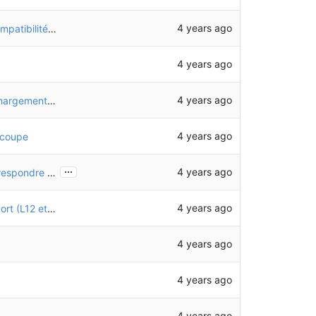
4 years ago
Modélisation du moteur avec FreeCAD (pour compatibilité TechDraw)
4 years ago
4 years ago
Correction de tous les avertissements lors du chargement de l'assemblage
4 years ago
n coupe
...
4 years ago
Ajustement de la position des disques pour correspondre à la réalité
4 years ago
Ajout de la boule d'attelage ACC05 et son support (L12 et T21)
4 years ago
4 years ago
4 years ago