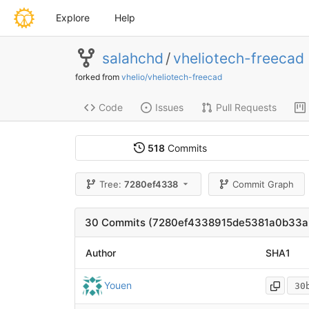
Explore
Help
salahchd
/
vheliotech-freecad
forked from
vhelio/vheliotech-freecad
Code
Issues
Pull Requests
518
Commits
Tree:
7280ef4338
Commit Graph
30 Commits (7280ef4338915de5381a0b33a
Author
SHA1
Youen
30