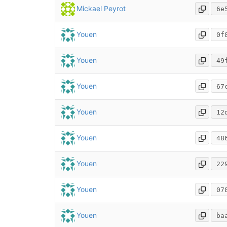
Mickael Peyrot
6e
Youen
0f
Youen
49
Youen
67
Youen
12
Youen
48
Youen
22
Youen
07
Youen
ba