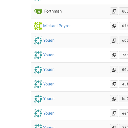
Forthman
66
Mickael Peyrot
0f
Youen
e6
Youen
7e
Youen
66
Youen
43
Youen
ba
Youen
ee
Youen
71