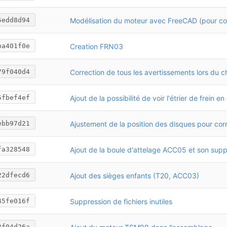
5edd8d94
Creation FRN03
ba401f0e
79f040d4
Ajout de la possibilité de voir l'étrier de frein e
5fbef4ef
ebb97d21
fa328548
Ajout des sièges enfants (T20, ACC03)
22dfecd6
Suppression de fichiers inutiles
45fe016f
3f04d26a