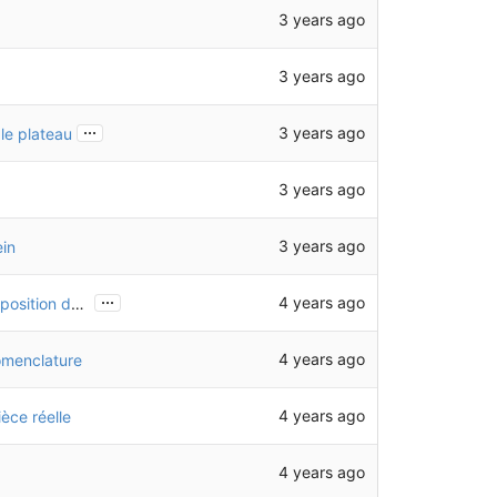
3 years ago
3 years ago
...
3 years ago
le plateau
3 years ago
3 years ago
ein
...
4 years ago
Mise à jour de la chaîne pour correspondre à la position du tendeur
4 years ago
omenclature
4 years ago
ièce réelle
4 years ago