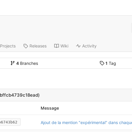
Projects
Releases
Wiki
Activity
4
Branches
1
Tag
bffcb4739c18ead)
Message
b6743b62