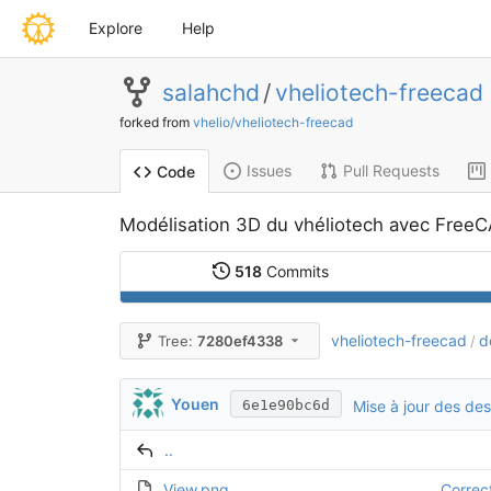
Explore
Help
salahchd
/
vheliotech-freecad
forked from
vhelio/vheliotech-freecad
Issues
Pull Requests
Code
Modélisation 3D du vhéliotech avec Free
518
Commits
vheliotech-freecad
d
Tree:
7280ef4338
/
Youen
Mise à jour des des
6e1e90bc6d
..
View.png
Correct