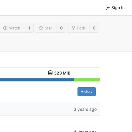
Sign In
1
0
0
Watch
Star
Fork
323 MiB
History
3 years ago
4 years ago