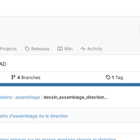
Projects
Releases
Wiki
Activity
CAD
4
Branches
1
Tag
essins
assemblage
dessin_assemblage_direction...
/
/
sins d'assemblage de la direction
ions mineurs sur les etapes montage chassis et direction