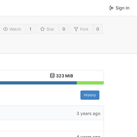
Sign In
1
0
0
Watch
Star
Fork
323 MiB
History
3 years ago
4 years ago