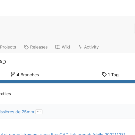
Projects
Releases
Wiki
Activity
CAD
4
Branches
1
Tag
extiles
...
lissières de 25mm
ul et enregistrement avec FreeCAD link branch (daily 20221128)