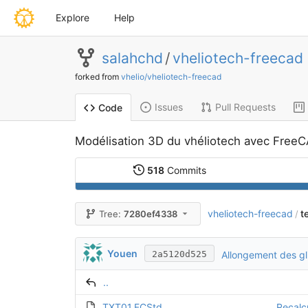
Explore
Help
salahchd
/
vheliotech-freecad
forked from
vhelio/vheliotech-freecad
Issues
Pull Requests
Code
Modélisation 3D du vhéliotech avec Free
518
Commits
vheliotech-freecad
t
Tree:
7280ef4338
/
Youen
Allongement des g
2a5120d525
..
TXT01.FCStd
Recalc