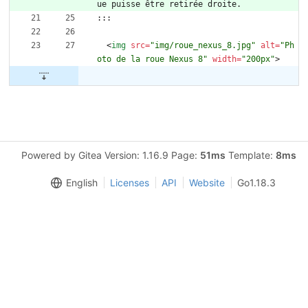
ue puisse être retirée droite.
:::
<
img
src
=
"img/roue_nexus_8.jpg"
alt
=
"Ph
oto de la roue Nexus 8"
width
=
"200px"
>
Powered by Gitea Version: 1.16.9 Page:
51ms
Template:
8ms
English
Licenses
API
Website
Go1.18.3