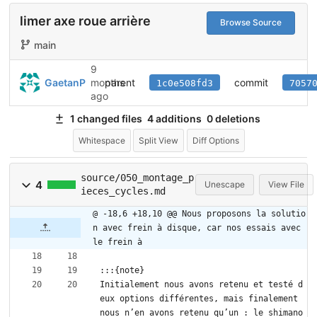
limer axe roue arrière
Browse Source
main
9
parent
commit
GaetanP
months
1c0e508fd3
7057
ago
1 changed files
4 additions
0 deletions
Whitespace
Split View
Diff Options
source/050_montage_p
4
Unescape
View File
ieces_cycles.md
@ -18,6 +18,10 @@ Nous proposons la solutio
n avec frein à disque, car nos essais avec 
le frein à
:::{note}
Initialement nous avons retenu et testé d
eux options différentes, mais finalement 
nous n’en avons retenu qu’un : le shimano 