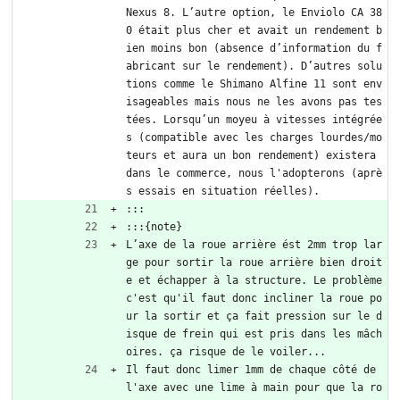
Nexus 8. L’autre option, le Enviolo CA 38
0 était plus cher et avait un rendement b
ien moins bon (absence d’information du f
abricant sur le rendement). D’autres solu
tions comme le Shimano Alfine 11 sont env
isageables mais nous ne les avons pas tes
tées. Lorsqu’un moyeu à vitesses intégrée
s (compatible avec les charges lourdes/mo
teurs et aura un bon rendement) existera 
dans le commerce, nous l'adopterons (aprè
s essais en situation réelles).
:::
:::{note}
L’axe de la roue arrière ést 2mm trop lar
ge pour sortir la roue arrière bien droit
e et échapper à la structure. Le problème 
c'est qu'il faut donc incliner la roue po
ur la sortir et ça fait pression sur le d
isque de frein qui est pris dans les mâch
oires. ça risque de le voiler...
Il faut donc limer 1mm de chaque côté de 
l'axe avec une lime à main pour que la ro