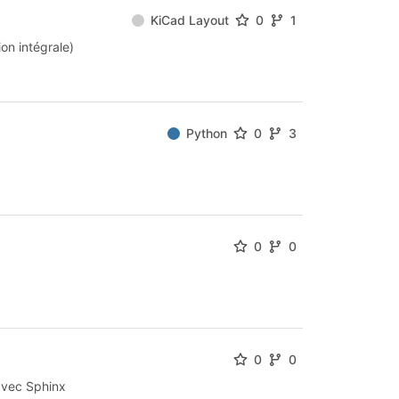
KiCad Layout
0
1
ion intégrale)
Python
0
3
0
0
0
0
avec Sphinx