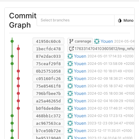
Commit
Select branches
Mono
Graph
Réduction de la hauteur des bords 
Youen
carenage
41950c60c6
2024-05-04 12
Fixed recomputation error (in lates
1763314704103605612/tmp_refs/he
1becfdc478
Optimisation hauteur déflecteur/cap
Youen
87e2dac033
2024-05-01 17:14:33 +0200
Optimisation déflecteur + capot + b
Youen
75ceaf29f8
2024-05-01 13:58:09 +0200
Ajout d'une vue pour le montage de
Youen
0b25751058
2024-02-10 18:01:49 +0100
Ajout d'une image pour le montage 
Youen
c05160fc26
2024-02-09 18:36:21 +0100
Correction du nom affiché pour le
Youen
75e85461f8
2024-02-05 18:37:42 +0100
Ajout de deux vis manquantes sur l'
Youen
796bfbee7b
2024-02-05 18:00:36 +0100
Ajout de vues de détail sur le mon
Youen
a25a46265d
2024-02-04 16:09:29 +0100
Utilisation d'un écrou bas et d'un c
Youen
b0f6de4d0e
2024-02-03 17:46:31 +0100
wip
Youen
468bb1c372
2024-02-03 17:23:13 +0100
wip
Youen
ac967563ca
2023-12-23 09:34:47 +0100
Toit courbé pour suivre la direction
Youen
b7ce50b72e
2023-12-17 11:35:01 +0100
Experimentations pour vheliotech 
Youen
be95319040
2023-12-14 01:04:31 +0100