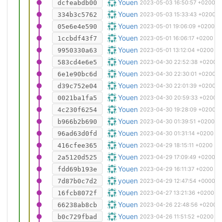
Ajout de code pour exporter des ass
Youen
dcfeabdb00
2023-05-03 16:50:57 +0200
Amélioration du script d'export step
Youen
334b3c5762
2023-05-03 15:33:43 +0200
Correction du support de batterie
Youen
05e6e4e590
2023-05-01 19:06:09 +0200
Ajout d'informations sur la matière e
Youen
1ccbdf43f7
2023-05-01 16:06:17 +0200
Suppression de CHO22 (tôle latérale 
Youen
9950330a63
2023-05-01 13:12:04 +0200
Mise à jour du dessin du tendeur de
Youen
583cd4e6e5
2023-04-30 22:52:38 +0200
Mise à jour des dessins d'assemblag
Youen
6e1e90bc6d
2023-04-30 22:30:01 +0200
Corrections sur les étapes d'assem
Youen
d39c752e04
2023-04-30 22:01:39 +0200
Mise à jour des dessins d'assembla
Youen
0021ba1fa5
2023-04-30 20:59:33 +0200
Mise à jour des rendus de l'assemb
Youen
4c230f6254
2023-04-30 19:28:09 +0200
Suppression des listes de pièces (p
Youen
b966b2b690
2023-04-30 01:39:51 +0200
Modification du script d'export po
Youen
96ad63d0fd
2023-04-30 01:31:14 +0200
Correction du trou pour l'antivol
Youen
416cfee365
2023-04-29 18:15:11 +0200
Allongement des glissières de 25m
Youen
2a5120d525
2023-04-29 17:09:49 +0200
Ajout du siège dans la configuratio
Youen
fdd69b193e
2023-04-29 16:11:37 +0200
Précisions sur le statut du modèle 3D
youen
7d87b0c7d2
2023-04-29 12:47:54 +0000
Ajustement des tôles moteur pour fa
Youen
16fcb8072f
2023-04-27 13:21:36 +0200
Correction de problèmes avec les c
Youen
66238ab8cb
2023-04-26 22:48:56 +0200
Finalisation de la configuration basi
Youen
b0c729fbad
2023-04-26 11:51:52 +0200