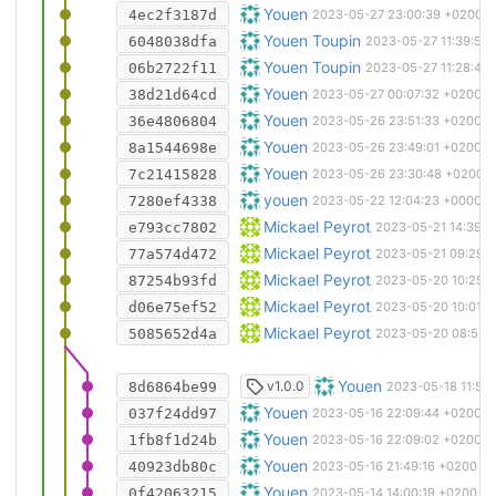
Export de certains LCS pour permett
Youen
4ec2f3187d
2023-05-27 23:00:39 +0200
Recalcul de tous les fichiers (aucun
Youen Toupin
6048038dfa
2023-05-27 11:39:59
Remplacement des écrous M12 (QIN
Youen Toupin
06b2722f11
2023-05-27 11:28:42
Ajout d'écrous frein M12 sur les vis 
Youen
38d21d64cd
2023-05-27 00:07:32 +0200
Masquage des LCS
Youen
36e4806804
2023-05-26 23:51:33 +0200
Déplacement des dessins SVG des t
Youen
8a1544698e
2023-05-26 23:49:01 +0200
Recalcul des pièces qui ont été modi
Youen
7c21415828
2023-05-26 23:30:48 +0200
Mise à jour du lien vers la version la
youen
7280ef4338
2023-05-22 12:04:23 +0000
Creation Plan L07, L08, L09, L10, L1
Mickael Peyrot
e793cc7802
2023-05-21 14:39:0
Creation Drawing L05,L06, L07
Mickael Peyrot
77a574d472
2023-05-21 09:29:5
Initialisation Plan L05, L07, L08
Mickael Peyrot
87254b93fd
2023-05-20 10:25:
Mise à jour Drawing L00,L01,L02,L
Mickael Peyrot
d06e75ef52
2023-05-20 10:01:2
Merge branch 'master' of
Mickael Peyrot
https://gi
5085652d4a
2023-05-20 08:53:1
Modification du script d'export pou
Youen
v1.0.0
8d6864be99
2023-05-18 11:54
Renommage de la pièce CHO5x ->
Youen
037f24dd97
2023-05-16 22:09:44 +0200
Renommage du fichier CHO5x -> 
Youen
1fb8f1d24b
2023-05-16 22:09:02 +0200
Suppression des glissières arrières 
Youen
40923db80c
2023-05-16 21:49:16 +0200
Ajout des cales-pieds pour la versi
Youen
0f42063215
2023-05-14 14:00:19 +0200