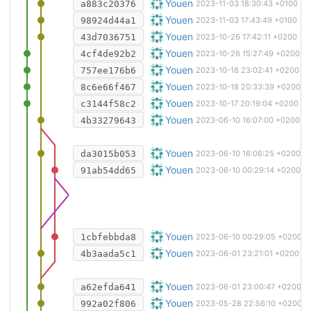
Ajout de l'export PDF des fichiers 
Youen
a883c20376
2023-11-03 18:30:43 +0100
Ajout d'un script pour générer des 
Youen
98924d44a1
2023-11-03 17:43:49 +0100
Template de page pour les dessins
Youen
43d7036751
2023-10-26 17:42:11 +0200
wip
Youen
4cf4de92b2
2023-10-26 15:27:49 +0200
Modifications de la forme du carénag
Youen
757ee176b6
2023-10-18 23:02:41 +0200
Optimisation de la forme du carénag
Youen
8c6e66f467
2023-10-18 20:33:39 +0200
simulation de la nouvelle version du
Youen
c3144f58c2
2023-10-17 20:19:04 +0200
Merge branch 'master' of
Youen
https://gi
4b33279643
2023-06-10 16:07:00 +0200
Correction d'un trou de T06 qui ét
Youen
da3015b053
2023-06-10 16:06:25 +0200
Merge branch 'master' of
Youen
https://gi
91ab54dd65
2023-06-10 00:29:14 +0200
Modification des couleurs
Youen
1cbfebbda8
2023-06-10 00:29:05 +0200
Mise à jour des dessins avec les b
Youen
4b3aada5c1
2023-06-01 23:21:01 +0200
Mise à jour des dessins d'assemblag
Youen
a62efda641
2023-06-01 23:00:47 +0200
Renseignement du poids des roulette
Youen
992a02f806
2023-05-28 22:56:10 +0200