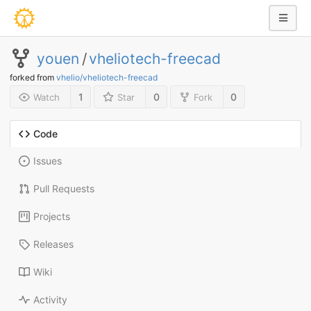
youen
/
vheliotech-freecad
forked from
vhelio/vheliotech-freecad
1
0
0
Watch
Star
Fork
Code
Issues
Pull Requests
Projects
Releases
Wiki
Activity