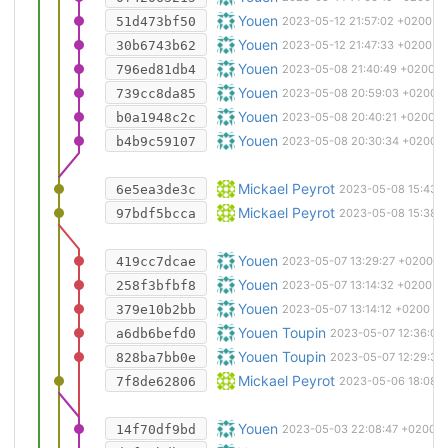
Modified export script to ignore ex
Youen
51d473bf50
2023-05-12 21:57:02 +0200
Ajout de la mention "expérimental" d
Youen
30b6743b62
2023-05-12 21:47:33 +0200
Remplacement des rondelles CHO51 
Youen
796ed81db4
2023-05-08 21:40:49 +0200
Ajout des boulons de fixation du 
Youen
739cc8da85
2023-05-08 20:59:03 +0200
Renommage des pièces des glissière
Youen
b0a1948c2c
2023-05-08 20:40:21 +0200
Modification des références des pièc
Youen
b4b9c59107
2023-05-08 20:30:34 +0200
Modification Entraxe fixation Disque
Mickael Peyrot
6e5ea3de3c
2023-05-08 15:43:
Merge branch 'master' of
Mickael Peyrot
https://gi
97bdf5bcca
2023-05-08 15:38:
Mise à jour de l'infobulle de CHO14
Youen
419cc7dcae
2023-05-07 13:29:27 +0200
Mise à jour des dessins suite à la
Youen
258f3bfbf8
2023-05-07 13:14:32 +0200
Ajout d'un "raffinement" de la forme 
Youen
379e10b2bb
2023-05-07 13:14:12 +0200
Modification de l'équerre de fixatio
Youen Toupin
a6db6befd0
2023-05-07 12:36:06
Correction d'une erreur de recalcul
Youen Toupin
828ba7bb0e
2023-05-07 12:29:39
Merge branch 'master' of
Mickael Peyrot
https://gi
7f8de62806
2023-05-06 18:08:
Modifications pour correspondre à 
Youen
14f70df9bd
2023-05-03 22:08:47 +0200