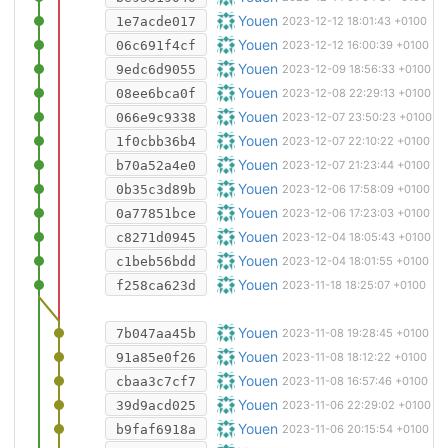
wip
Youen
1e7acde017
2023-12-12 18:01:43 +0100
wip
Youen
06c691f4cf
2023-12-12 16:00:39 +0100
Parois simplifiée à l'arrière (toile te
Youen
9edc6d9055
2023-12-09 18:56:33 +0100
Essais de pare-brises
Youen
08ee6bca0f
2023-12-08 22:29:13 +0100
Optimisation arrière (12.5N)
Youen
066e9c9338
2023-12-07 23:50:23 +0100
Pare brise ouvert sur les côtés (13.
Youen
1f0cbb36b4
2023-12-07 22:10:22 +0100
Optimisation avant (déflecteur, capo
Youen
b70a52a4e0
2023-12-07 21:23:44 +0100
Amélioration vhéliotech motorisé sim
Youen
0b35c3d89b
2023-12-06 17:58:09 +0100
Essai de carénage intégral modulair
Youen
0a77851bce
2023-12-06 17:23:03 +0100
Renommage fichier
Youen
c8271d0945
2023-12-04 18:05:43 +0100
Nouvelle modélisation du vhéliotech 
Youen
c1beb56bdd
2023-12-04 18:01:55 +0100
Merge branch 'master' into carenag
Youen
f258ca623d
2023-11-18 18:25:07 +0100
Ajout de la génération d'un PDF con
Youen
7b047aa45b
2023-11-08 19:28:45 +0100
Retouches des dessins 2D
Youen
91a85e0f26
2023-11-08 18:12:22 +0100
Correction diamètre des perçages
Youen
cbaa3c7cf7
2023-11-08 16:57:46 +0100
Retouches du dessin 2D de L02
Youen
39d9acd025
2023-11-06 22:29:02 +0100
Génération automatique des dessins
Youen
b9faf6918a
2023-11-06 20:15:54 +0100