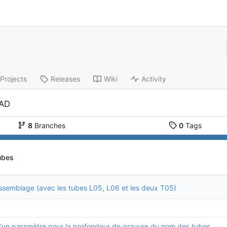
Projects
Releases
Wiki
Activity
CAD
8
Branches
0
Tags
ubes
assemblage (avec les tubes L05, L06 et les deux T05)
d'un paramètre pour la profondeur de gravure du nom des tubes