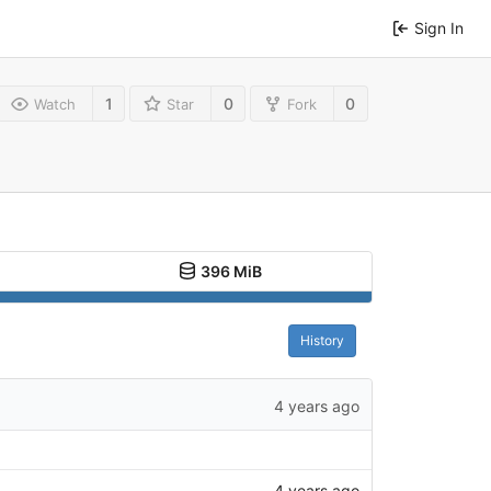
Sign In
1
0
0
Watch
Star
Fork
396 MiB
History
4 years ago
4 years ago