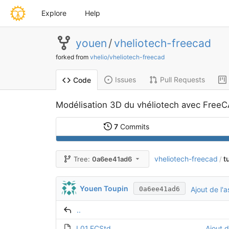
Explore
Help
youen
/
vheliotech-freecad
forked from
vhelio/vheliotech-freecad
Issues
Pull Requests
Code
Modélisation 3D du vhéliotech avec Free
7
Commits
vheliotech-freecad
t
Tree:
0a6ee41ad6
/
Youen Toupin
Ajout de l'
0a6ee41ad6
..
L01.FCStd
Ajout 