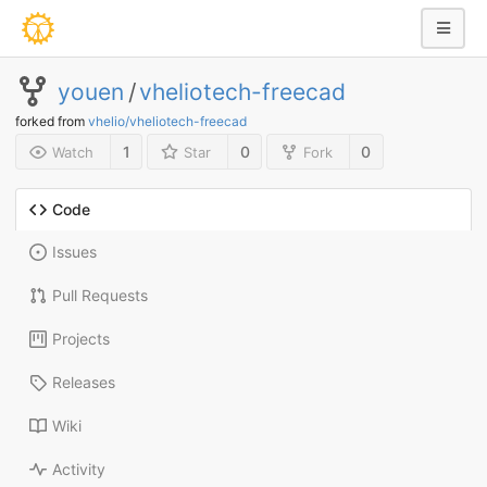
youen
/
vheliotech-freecad
forked from
vhelio/vheliotech-freecad
1
0
0
Watch
Star
Fork
Code
Issues
Pull Requests
Projects
Releases
Wiki
Activity