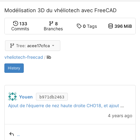
Modélisation 3D du vhéliotech avec FreeCAD
133
8
0
Tags
396 MiB
Commits
Branches
Tree:
acee17cfca
vheliotech-freecad
lib
/
History
Youen
b971db2463
Ajout de l'équerre de nez haute droite CHO18, et ajout du logo sur CHO19
4 years ago
..