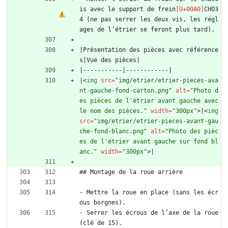
is avec le support de frein
CHO3
4 (ne pas serrer les deux vis, les régl
ages de l’étrier se feront plus tard).
|Présentation des pièces avec référence
s|Vue des pièces|
|-----------|------------|
|
<
img
src
=
"img/etrier/etrier-pieces-ava
nt-gauche-fond-carton.png"
alt
=
"Photo d
es pièces de l'étrier avant gauche avec 
le nom des pièces."
width
=
"300px"
>
|
<
img
src
=
"img/etrier/etrier-pieces-avant-gau
che-fond-blanc.png"
alt
=
"Photo des pièc
es de l'étrier avant gauche sur fond bl
anc."
width
=
"300px"
>
|
## Montage de la roue arrière
- Mettre la roue en place (sans les écr
ous borgnes).
- Serrer les écrous de l’axe de la roue 
(clé de 15).