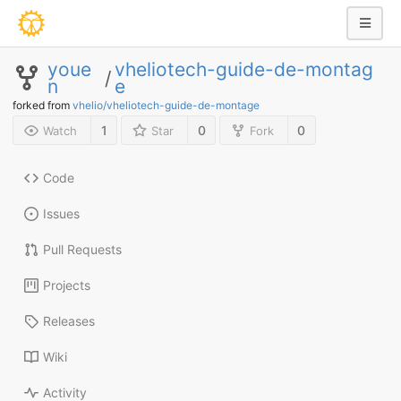
youe
vheliotech-guide-de-montag
/
n
e
forked from
vhelio/vheliotech-guide-de-montage
1
0
0
Watch
Star
Fork
Code
Issues
Pull Requests
Projects
Releases
Wiki
Activity