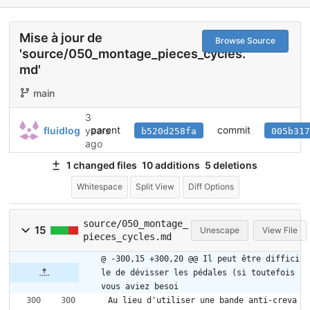
Mise à jour de
Browse Source
'source/050_montage_pieces_cycles.
md'
main
3
parent
commit
fluidlog
years
b520d258fa
005b317
ago
1 changed files
10 additions
5 deletions
Whitespace
Split View
Diff Options
source/050_montage_
15
Unescape
View File
pieces_cycles.md
@ -300,15 +300,20 @@ Il peut être diffici
le de dévisser les pédales (si toutefois 
vous aviez besoi
Au lieu d'utiliser une bande anti-creva